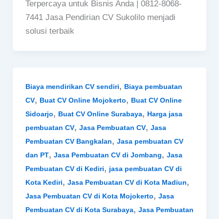
Terpercaya untuk Bisnis Anda | 0812-8068-
7441 Jasa Pendirian CV Sukolilo menjadi
solusi terbaik
,
Biaya mendirikan CV sendiri
Biaya pembuatan
,
,
CV
Buat CV Online Mojokerto
Buat CV Online
,
,
Sidoarjo
Buat CV Online Surabaya
Harga jasa
,
,
pembuatan CV
Jasa Pembuatan CV
Jasa
,
Pembuatan CV Bangkalan
Jasa pembuatan CV
,
,
dan PT
Jasa Pembuatan CV di Jombang
Jasa
,
Pembuatan CV di Kediri
jasa pembuatan CV di
,
,
Kota Kediri
Jasa Pembuatan CV di Kota Madiun
,
Jasa Pembuatan CV di Kota Mojokerto
Jasa
,
Pembuatan CV di Kota Surabaya
Jasa Pembuatan