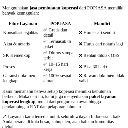
Menggunakan
jasa pembuatan koperasi
dari POPJASA memiliki
banyak keunggulan:
Fitur Layanan
POPJASA
Mandiri
✅ Gratis dan
Konsultasi legalitas
❌ Harus cari sendiri
detail
✅ Termasuk di
Akta & notaris
❌ Harus cari notaris lagi
paket
✅ Diurus sampai
SK Kemenkop
❌ Rentan ditolak OSS
terbit
✅ 10–15 hari
Proses
❌ Bisa 30 hari+
kerja
Garansi dokumen
✅ 100% sesuai
❌ Rawan dokumen tidak
lengkap
aturan
valid
Kami memahami bahwa setiap koperasi memiliki kebutuhan
berbeda. Maka dari itu, kami juga menyediakan
paket layanan
koperasi lengkap
, mulai dari pengurusan awal hingga
pendampingan RAT dan pelaporan tahunan.
📍 Layanan kami tersedia untuk seluruh wilayah Indonesia—baik
Anda berada di kota besar, kabupaten, atau bahkan komunitas
digital.