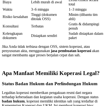
Biaya
Lebih murah di awal
total
Waktu
3–6 minggu
1–3 minggu
Tinggi (dokumen
Minim (dibantu tim
Risiko kesalahan
ditolak OSS)
ahli)
Gratis & didampingi
Konsultasi
Terbatas
penuh
Kelengkapan
Sudah disiapkan dalam
Disiapkan sendiri
dokumen
paket
Jika Anda tidak terbiasa dengan OSS, sistem koperasi, atau
penyusunan akta, menggunakan
jasa pembuatan koperasi
akan
sangat membantu agar proses berjalan cepat dan sah.
Apa Manfaat Memiliki Koperasi Legal?
Status Badan Hukum dan Perlindungan Hukum
Legalitas koperasi memberikan pengakuan resmi dari negara
terhadap keberadaan dan kegiatan usaha koperasi. Dengan status
badan hukum
, koperasi memiliki identitas sah yang terdaftar di
Kementerian Koperasi dan UKM. Ini membuat koperasi bisa: