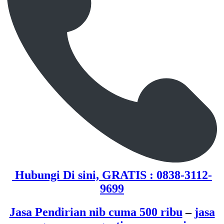
Hubungi Di sini, GRATIS : 0838-3112-
9699
Jasa Pendirian nib cuma 500 ribu
–
jasa