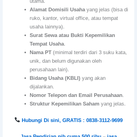
utama.
Alamat Domisili Usaha
yang jelas (bisa di
ruko, kantor, virtual office, atau tempat
usaha lainnya).
Surat Sewa atau Bukti Kepemilikan
Tempat Usaha
.
Nama PT
(minimal terdiri dari 3 suku kata,
unik, dan belum digunakan oleh
perusahaan lain).
Bidang Usaha (KBLI)
yang akan
dijalankan.
Nomor Telepon dan Email Perusahaan
.
Struktur Kepemilikan Saham
yang jelas.
Hubungi Di sini, GRATIS : 0838-3112-9699
Jasa Pendirian nib cuma 500 ribu
–
jasa