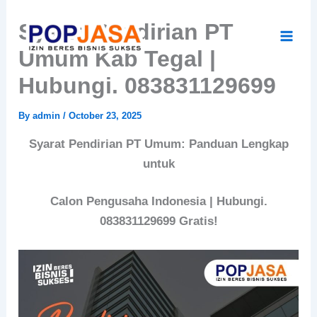
Skip
Syarat Pendirian PT
to
content
Umum Kab Tegal |
Hubungi. 083831129699
By
admin
/
October 23, 2025
Syarat Pendirian PT Umum: Panduan Lengkap
untuk
Calon Pengusaha Indonesia |
Hubungi.
083831129699 Gratis!