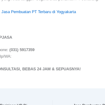
!
Jasa Pembuatan PT Terbaru di Yogyakarta
OPJASA
hone:
(031) 5917359
lp/WA:
ONSULTASI, BEBAS 24 JAM & SEPUASNYA!