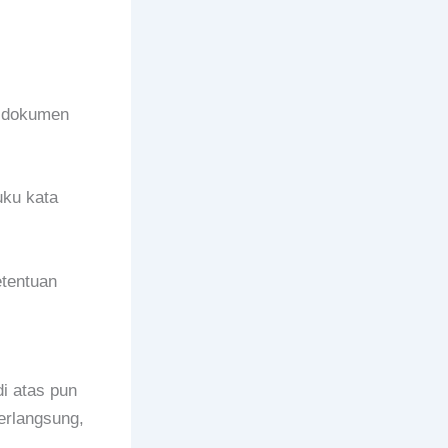
a dokumen
uku kata
etentuan
i atas pun
erlangsung,