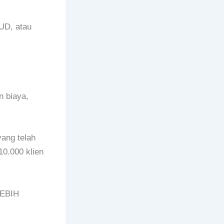
UD, atau
n biaya,
ang telah
10.000 klien
LEBIH