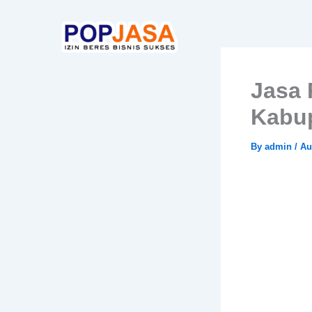
Skip
to
content
Jasa 
Kabu
By
admin
/
Au