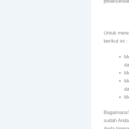
pelaksanaan
Untuk mend
berikut ini :
Me
da
Me
Me
da
Me
Bagaimana? 
sudah Anda 
Anda tingga