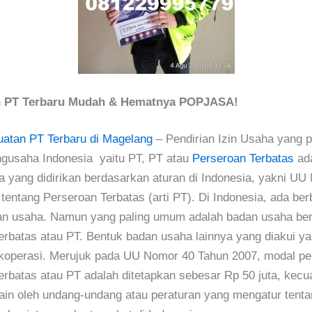
 PT Terbaru Mudah & Hematnya POPJASA!
atan PT Terbaru di Magelang
– Pendirian Izin Usaha yang p
ngusaha Indonesia yaitu PT, PT atau
Perseroan Terbatas
ada
 yang didirikan berdasarkan aturan di Indonesia, yakni UU
tentang Perseroan Terbatas (arti PT). Di Indonesia, ada berb
an usaha. Namun yang paling umum adalah badan usaha be
erbatas atau PT. Bentuk badan usaha lainnya yang diakui yak
koperasi. Merujuk pada UU Nomor 40 Tahun 2007, modal pe
erbatas atau PT adalah ditetapkan sebesar Rp 50 juta, kecua
lain oleh undang-undang atau peraturan yang mengatur tenta