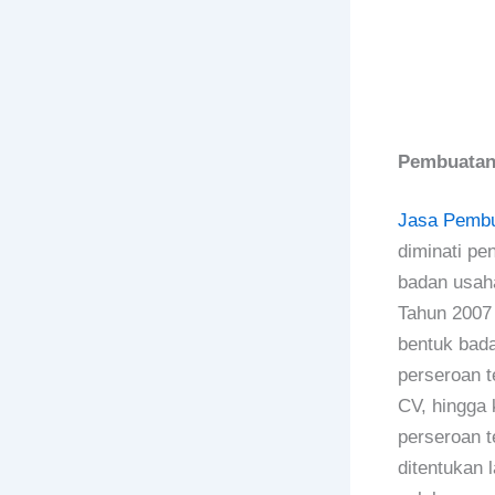
Pembuatan
Jasa Pembu
diminati pe
badan usaha
Tahun 2007 
bentuk bad
perseroan t
CV, hingga 
perseroan t
ditentukan 