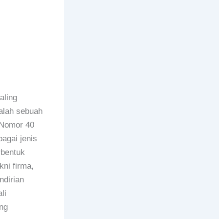
aling
lah sebuah
 Nomor 40
agai jenis
rbentuk
ni firma,
ndirian
li
ng