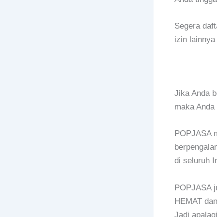
Segera daft
izin lainn
Jika Anda b
maka Anda 
POPJASA mer
berpengalam
di seluruh 
POPJASA ju
HEMAT dan 
Jadi apalag