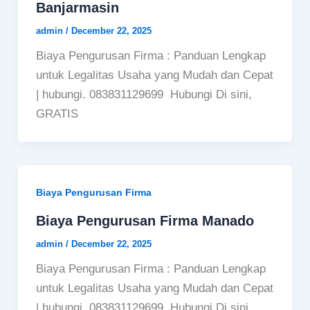
Banjarmasin
admin
/
December 22, 2025
Biaya Pengurusan Firma : Panduan Lengkap
untuk Legalitas Usaha yang Mudah dan Cepat
| hubungi. 083831129699 Hubungi Di sini,
GRATIS
Biaya Pengurusan Firma
Biaya Pengurusan Firma Manado
admin
/
December 22, 2025
Biaya Pengurusan Firma : Panduan Lengkap
untuk Legalitas Usaha yang Mudah dan Cepat
| hubungi. 083831129699 Hubungi Di sini,