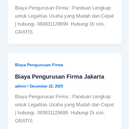
Biaya Pengurusan Firma : Panduan Lengkap
untuk Legalitas Usaha yang Mudah dan Cepat
| hubungi. 083831129699 Hubungi Di sini,
GRATIS
Biaya Pengurusan Firma
Biaya Pengurusan Firma Jakarta
admin
/
December 22, 2025
Biaya Pengurusan Firma : Panduan Lengkap
untuk Legalitas Usaha yang Mudah dan Cepat
| hubungi. 083831129699 Hubungi Di sini,
GRATIS