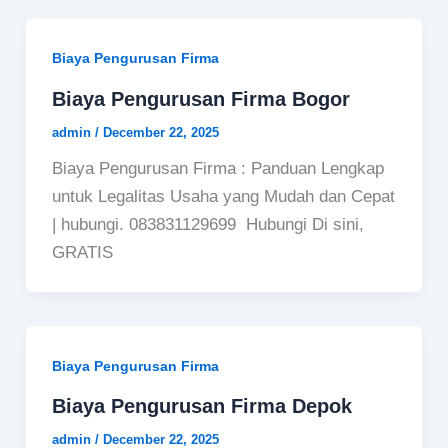
Biaya Pengurusan Firma
Biaya Pengurusan Firma Bogor
admin
/
December 22, 2025
Biaya Pengurusan Firma : Panduan Lengkap
untuk Legalitas Usaha yang Mudah dan Cepat
| hubungi. 083831129699 Hubungi Di sini,
GRATIS
Biaya Pengurusan Firma
Biaya Pengurusan Firma Depok
admin
/
December 22, 2025