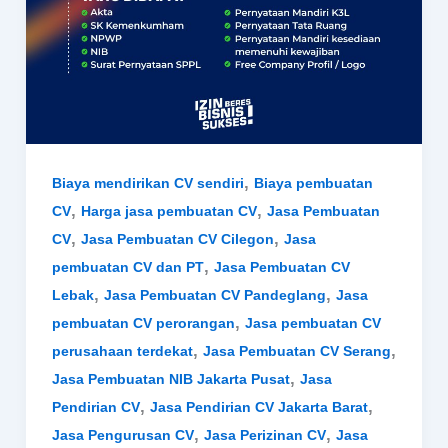
,
Biaya mendirikan CV sendiri
Biaya pembuatan
,
,
CV
Harga jasa pembuatan CV
Jasa Pembuatan
,
,
CV
Jasa Pembuatan CV Cilegon
Jasa
,
pembuatan CV dan PT
Jasa Pembuatan CV
,
,
Lebak
Jasa Pembuatan CV Pandeglang
Jasa
,
pembuatan CV perorangan
Jasa pembuatan CV
,
,
perusahaan terdekat
Jasa Pembuatan CV Serang
,
Jasa Pembuatan NIB Jakarta Pusat
Jasa
,
,
Pendirian CV
Jasa Pendirian CV Jakarta Barat
,
,
Jasa Pengurusan CV
Jasa Perizinan CV
Jasa