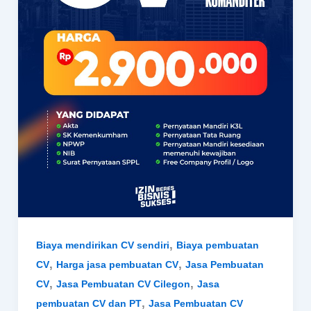
,
Biaya mendirikan CV sendiri
Biaya pembuatan
,
,
CV
Harga jasa pembuatan CV
Jasa Pembuatan
,
,
CV
Jasa Pembuatan CV Cilegon
Jasa
,
pembuatan CV dan PT
Jasa Pembuatan CV