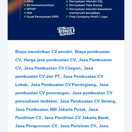
,
Biaya mendirikan CV sendiri
Biaya pembuatan
,
,
CV
Harga jasa pembuatan CV
Jasa Pembuatan
,
,
CV
Jasa Pembuatan CV Cilegon
Jasa
,
pembuatan CV dan PT
Jasa Pembuatan CV
,
,
Lebak
Jasa Pembuatan CV Pandeglang
Jasa
,
pembuatan CV perorangan
Jasa pembuatan CV
,
,
perusahaan terdekat
Jasa Pembuatan CV Serang
,
Jasa Pembuatan NIB Jakarta Pusat
Jasa
,
,
Pendirian CV
Jasa Pendirian CV Jakarta Barat
,
,
Jasa Pengurusan CV
Jasa Perizinan CV
Jasa