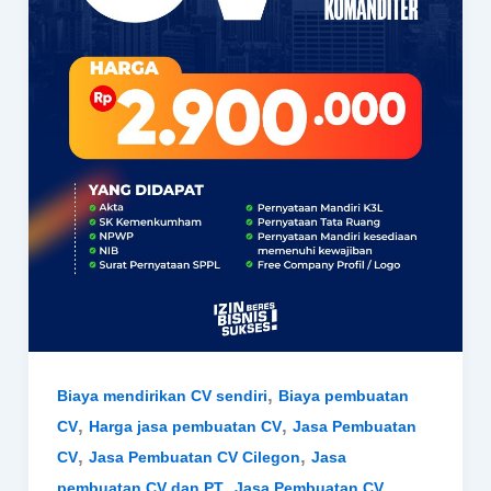
,
Biaya mendirikan CV sendiri
Biaya pembuatan
,
,
CV
Harga jasa pembuatan CV
Jasa Pembuatan
,
,
CV
Jasa Pembuatan CV Cilegon
Jasa
,
pembuatan CV dan PT
Jasa Pembuatan CV