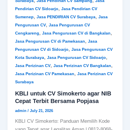
,
,
Surabaya
Jasa Pendirian CV Sampang
Jasa
,
Pendirian CV Sidoarjo
Jasa Pendirian CV
,
,
Sumenep
Jasa PENDIRIAN CV Surabaya
Jasa
,
Pengurusan CV
Jasa Pengurusan CV
,
,
Cengkareng
Jasa Pengurusan CV di Bangkalan
,
Jasa Pengurusan CV di Pamekasan
Jasa
,
Pengurusan CV di Sidoarjo
Jasa Pengurusan CV
,
,
Kota Surabaya
Jasa Pengurusan CV Sidoarjo
,
,
Jasa Perizinan CV
Jasa Perizinan CV Bangkalan
,
Jasa Perizinan CV Pamekasan
Jasa Perizinan CV
Surabaya
KBLI untuk CV Simokerto agar NIB
Cepat Terbit Bersama Popjasa
admin
/
July 21, 2026
KBLI CV Simokerto: Panduan Memilih Kode
yang Tepat agar Legalitas Aman | 0812-8068-