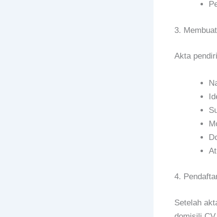
Pe
3. Membuat 
Akta pendiri
Na
Id
Su
Mo
Do
At
4. Pendafta
Setelah akt
domisili CV