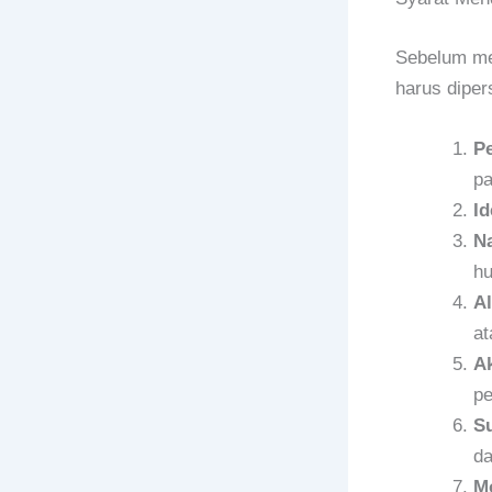
Sebelum men
harus diper
Pe
pa
Id
N
hu
Al
at
Ak
pe
S
da
M