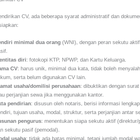
dirikan CV, ada beberapa syarat administratif dan dokume
siapkan:
ndiri minimal dua orang
(WNI), dengan peran sekutu aktif
sif.
entitas diri
: fotokopi KTP, NPWP, dan Kartu Keluarga.
ama CV
: harus unik, minimal dua kata, tidak boleh menyalah
kum, serta belum digunakan CV lain.
amat usaha/domilisi perusahaan
: dibuktikan dengan surat 
au perjanjian sewa jika menggunakan kantor.
ta pendirian
: disusun oleh notaris, berisi informasi lengk
ndiri, tujuan usaha, modal, struktur, serta perjanjian antar s
usunan pengurus
: menentukan siapa sekutu aktif (direktur/
n sekutu pasif (pemodal).
odal usaha
: tidak ada batas minimal, tetapi jumlah modal wa