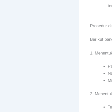
te
Prosedur d
Berikut pan
1. Menent
Pa
Na
Mi
2. Menentu
Te