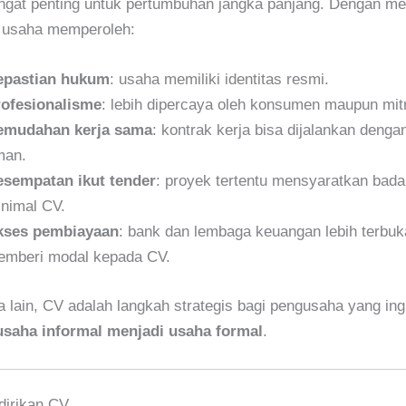
angat penting untuk pertumbuhan jangka panjang. Dengan me
 usaha memperoleh:
epastian hukum
: usaha memiliki identitas resmi.
ofesionalisme
: lebih dipercaya oleh konsumen maupun mitr
emudahan kerja sama
: kontrak kerja bisa dijalankan dengan
man.
sempatan ikut tender
: proyek tertentu mensyaratkan bad
nimal CV.
kses pembiayaan
: bank dan lembaga keuangan lebih terbuk
mberi modal kepada CV.
 lain, CV adalah langkah strategis bagi pengusaha yang in
 usaha informal menjadi usaha formal
.
dirikan CV