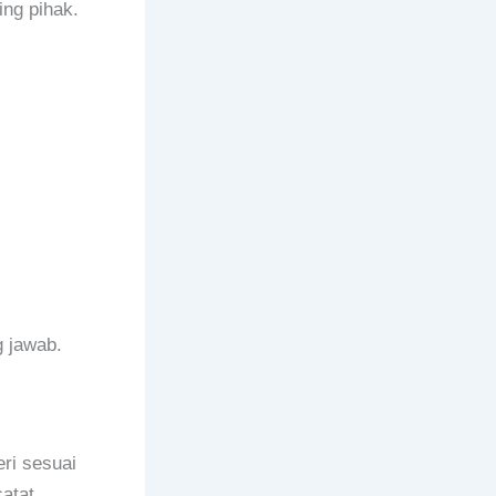
ng pihak.
 jawab.
ri sesuai
atat