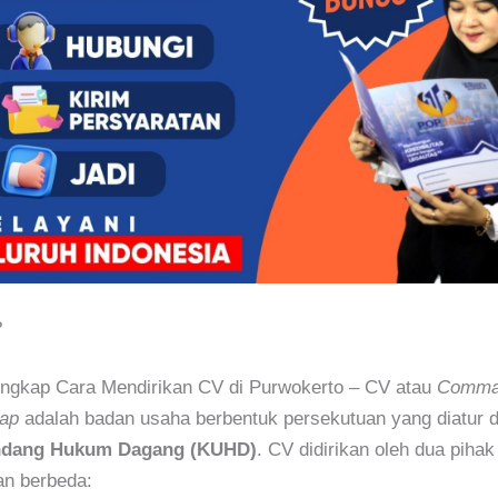
?
ngkap Cara Mendirikan CV di Purwokerto – CV atau
Comman
ap
adalah badan usaha berbentuk persekutuan yang diatur
dang Hukum Dagang (KUHD)
. CV didirikan oleh dua pihak
an berbeda: