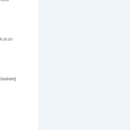
akukan
ission)