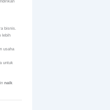
ndirikan
a bisnis.
 lebih
an usaha
a untuk
gin
naik