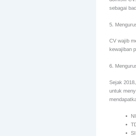
sebagai ba
5. Mengur
CV wajib m
kewajiban p
6. Menguru
Sejak 2018
untuk menye
mendapatka
NI
TD
SI