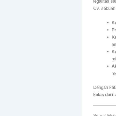
legalitas s
CV, sebuah
K
Pr
K
a
Ke
mi
A
me
Dengan kata
kelas dari
Syarat Men