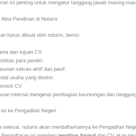
ran ini penting untuk mengatur tanggung jawab masing-masi
Akta Pendirian di Notaris
an harus dibuat oleh notaris, berisi:
ma dan tujuan CV.
entitas para pendiri.
sunan sekutu aktif dan pasif.
dal usaha yang disetor.
misili CV.
uran internal mengenai pembagian keuntungan dan tanggung
ran ke Pengadilan Negeri
a selesai, notaris akan mendaftarkannya ke Pengadilan Nege
. Pendaftaran ini memberi
legalitas formal
dan CV akan terc