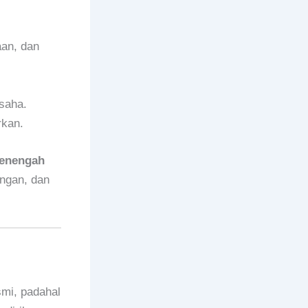
aan, dan
saha.
rkan.
enengah
ingan, dan
mi, padahal