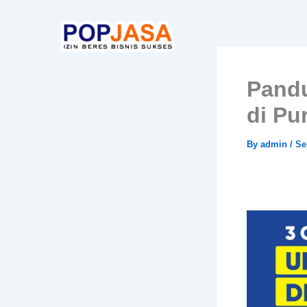
Skip
to
content
Pandu
di Pu
By
admin
/
Se