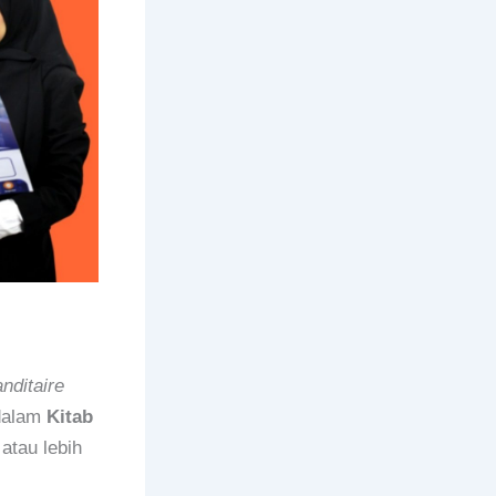
ditaire
 dalam
Kitab
 atau lebih