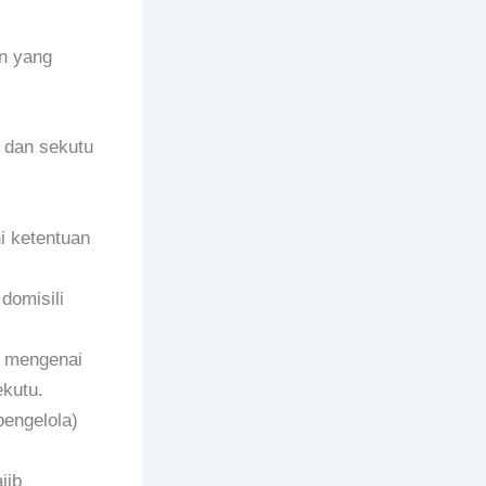
n yang
 dan sekutu
i ketentuan
domisili
ap mengenai
ekutu.
pengelola)
jib