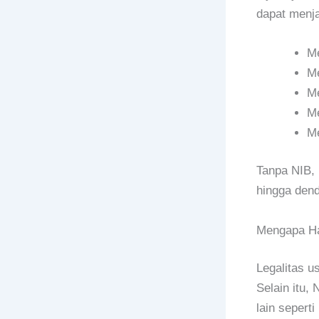
dapat menja
Me
Me
Me
Me
Me
Tanpa NIB, 
hingga dend
Mengapa H
Legalitas u
Selain itu,
lain seperti