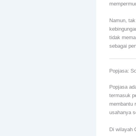
mempermudah
Namun, tak
kebingungan
tidak memah
sebagai pen
Popjasa: So
Popjasa ada
termasuk pe
membantu ri
usahanya 
Di wilayah 