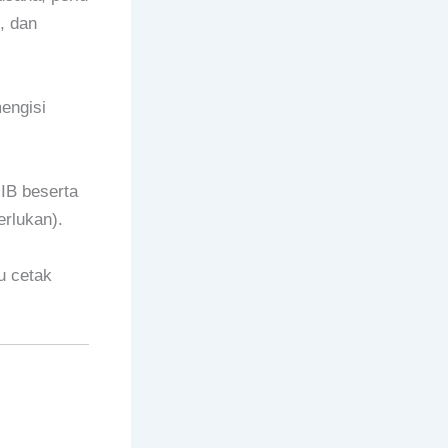
, dan
engisi
IB beserta
erlukan).
u cetak