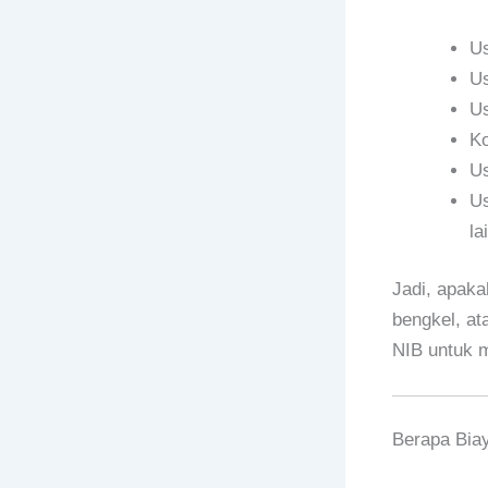
Us
Us
Us
Ko
Us
Us
la
Jadi, apaka
bengkel, at
NIB untuk m
Berapa Bia