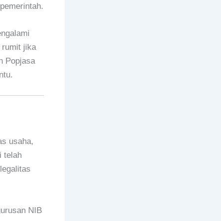
pemerintah.
engalami
rumit jika
n Popjasa
ntu.
as usaha,
 telah
egalitas
gurusan NIB