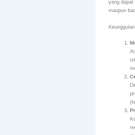
yang dapat
maupun bada
Keunggulan
M
An
is
mu
C
De
pr
(t
Pr
Ka
re