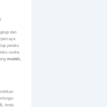
l
ngkap dan
rpercaya
tiap pelaku
elaku usaha
ang
mudah,
erbitkan
erfungsi
B, Anda