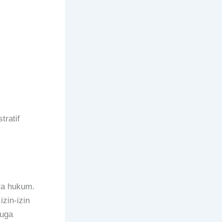
tratif
ra hukum.
zin-izin
juga