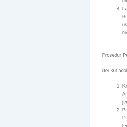
me
La
Be
us
me
Prosedur P
Berikut ada
Ko
An
je
P
Do
le