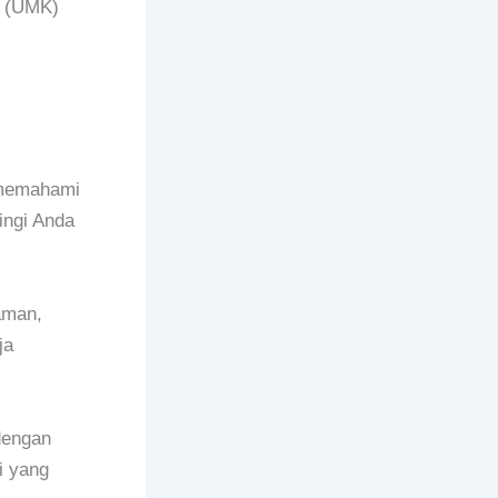
n (UMK)
u memahami
ngi Anda
aman,
ja
dengan
i yang