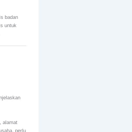
is badan
is untuk
.
njelaskan
, alamat
usaha, perlu