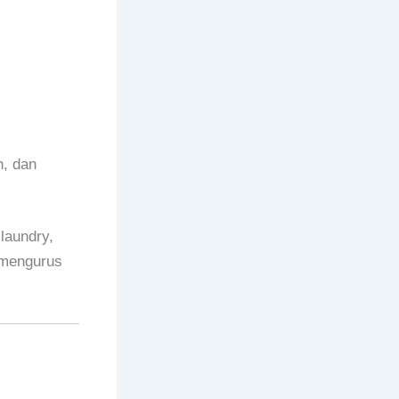
n, dan
laundry,
 mengurus