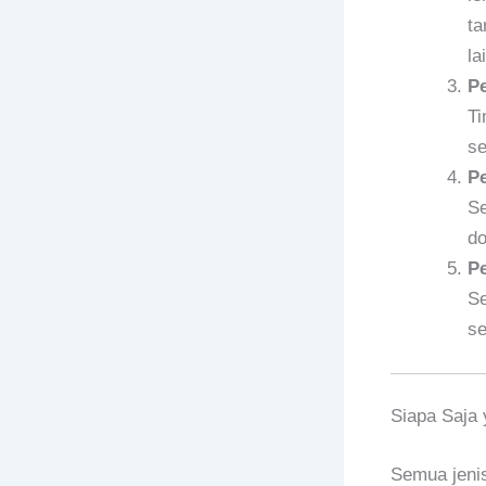
ta
la
P
Ti
se
Pe
Se
do
P
Se
se
Siapa Saja
Semua jenis