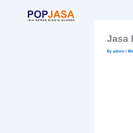
Skip
to
content
Jasa 
By
admin
/
Ma