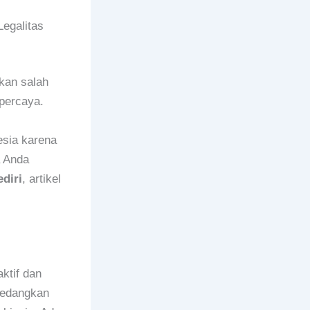
egalitas
akan salah
percaya.
esia karena
a Anda
diri
, artikel
ktif dan
 sedangkan