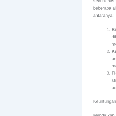
sekutu pasi
beberapa a
antaranya:
Bi
di
m
K
pr
ma
Fl
st
pe
Keuntunga
Mendirikan