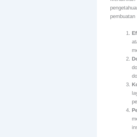
pengetahua
pembuatan 
Ef
at
me
D
do
do
Ko
la
pe
P
me
in