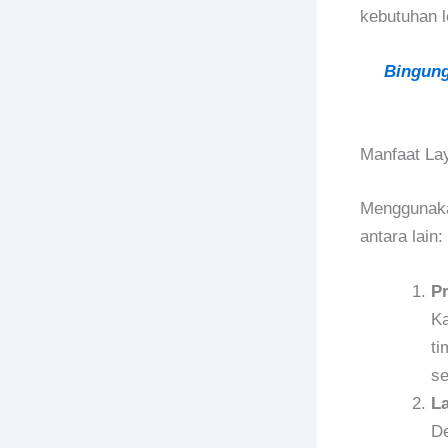
kebutuhan l
Bingung
Manfaat La
Menggunaka
antara lain:
Pr
Ka
ti
se
L
De