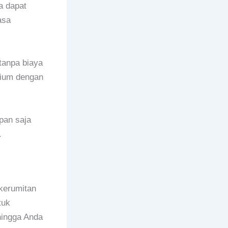
a dapat
asa
tanpa biaya
mium dengan
pan saja
.
kerumitan
tuk
hingga Anda