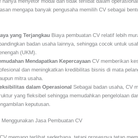
f hanya menyetor modal dan tidak terlibat dalam operasional
lasan mengapa banyak pengusaha memilih CV sebagai bentu
aya yang Terjangkau
Biaya pembuatan CV relatif lebih mur
bandingkan badan usaha lainnya, sehingga cocok untuk usah
enengah (UKM).
emudahan Mendapatkan Kepercayaan
CV memberikan ke
ofesional dan meningkatkan kredibilitas bisnis di mata pela
upun mitra usaha.
eksibilitas dalam Operasional
Sebagai badan usaha, CV me
ruktur yang fleksibel sehingga memudahkan pengelolaan da
ngambilan keputusan.
n Menggunakan Jasa Pembuatan CV
 CV memang terlihat sederhana, tetapi prosesnya tetap me