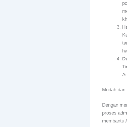
po
me
kh
Ha
Ka
ta
ha
Du
Ti
An
Mudah dan
Dengan meng
proses admi
membantu A