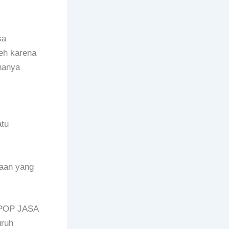
sa
eh karena
hanya
atu
haan yang
i POP JASA
uruh