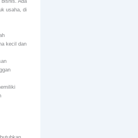
 bisnis. Ada
k usaha, di
ah
a kecil dan
san
nggan
miliki
n
mbutuhkan