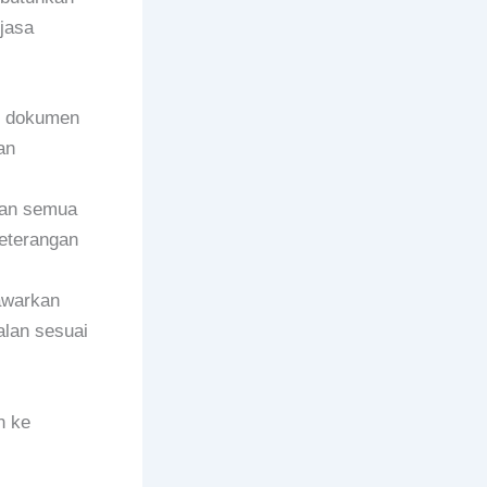
jasa
s dokumen
an
an semua
eterangan
awarkan
alan sesuai
n ke