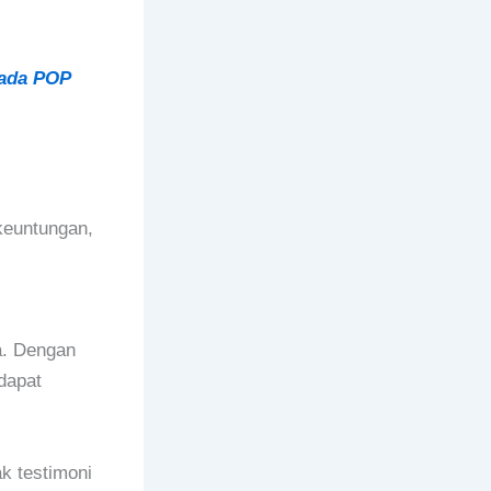
pada POP
euntungan,
a. Dengan
dapat
k testimoni