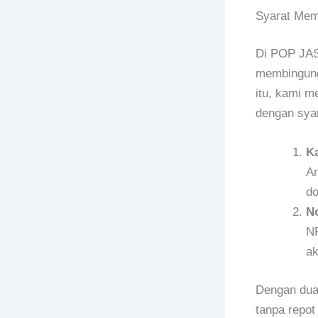
Syarat Mem
Di POP JAS
membingungk
itu, kami 
dengan syar
K
An
do
N
NP
ak
Dengan dua 
tanpa repo