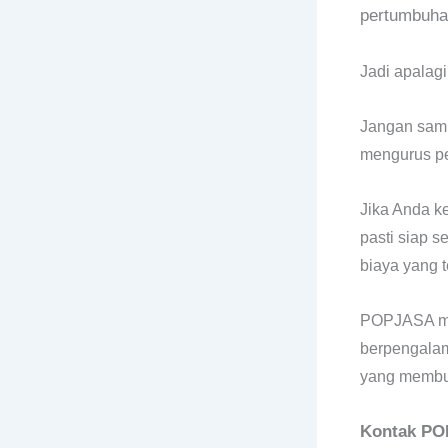
pertumbuhan
Jadi apalag
Jangan samp
mengurus p
Jika Anda k
pasti siap 
biaya yang 
POPJASA mer
berpengalama
yang membut
Kontak P