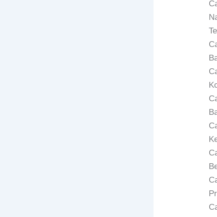
Ca
Na
Te
Ca
Ba
Ca
K
Ca
Ba
Ca
Ke
Ca
Be
Ca
Pr
Ca