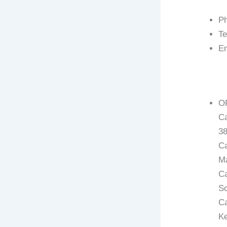
Ph
T
E
O
Ca
38
Ca
Ma
Ca
So
Ca
Ke