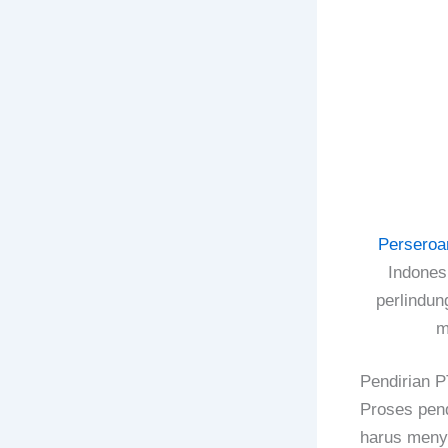
Perseroa
Indones
perlindu
m
Pendirian P
Proses pend
harus meny