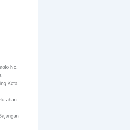
molo No.
a
ing Kota
lurahan
Bajangan