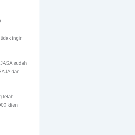
!
idak ingin
OPJASA sudah
 SAJA dan
 telah
00 klien