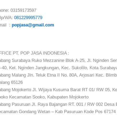
one: 03159173597
elp/WA:
081229995779
mail :
popjasa@gmail.com
FFICE PT. POP JASA INDONESIA :
bang Surabaya Ruko Mezzanine Blok A-25, Jl. Nginden Se
-40, Kel. Nginden Jangkungan, Kec. Sukolilo, Kota Surabay
bang Malang Jln. Teluk Etna II No. 80A, Arjosari Kec. Blimb
lang 65126
bang Mojokerto Jl. Wijaya Kusuma Barat RT 01/ RW 05, Ke
oko Kecamatan Sooko, Kabupaten Mojokerto
bang Pasuruan Jl. Raya Bajangan RT. 001 / RW 002 Desa 
camatan Gondang Wetan – Kab Pasuruan Kode Pos 67174