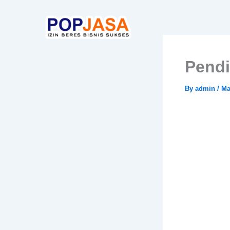
Skip
to
content
Pendi
By
admin
/
Ma