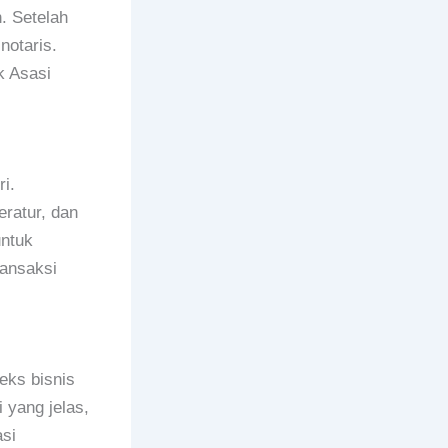
. Setelah
notaris.
k Asasi
i.
ratur, dan
untuk
ransaksi
eks bisnis
 yang jelas,
si