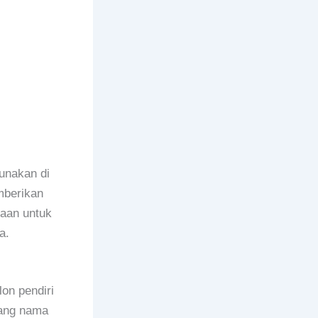
unakan di
mberikan
aan untuk
a.
on pendiri
tang nama