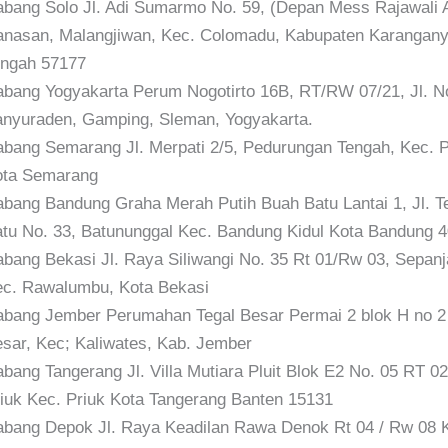
bang Solo Jl. Adi Sumarmo No. 59, (Depan Mess Rajawali 
nasan, Malangjiwan, Kec. Colomadu, Kabupaten Karangany
ngah 57177
bang Yogyakarta Perum Nogotirto 16B, RT/RW 07/21, Jl. No
nyuraden, Gamping, Sleman, Yogyakarta.
bang Semarang Jl. Merpati 2/5, Pedurungan Tengah, Kec. 
ota Semarang
bang Bandung Graha Merah Putih Buah Batu Lantai 1, Jl. 
tu No. 33, Batununggal Kec. Bandung Kidul Kota Bandung 
bang Bekasi Jl. Raya Siliwangi No. 35 Rt 01/Rw 03, Sepanj
c. Rawalumbu, Kota Bekasi
bang Jember Perumahan Tegal Besar Permai 2 blok H no 2 
sar, Kec; Kaliwates, Kab. Jember
bang Tangerang Jl. Villa Mutiara Pluit Blok E2 No. 05 RT 
iuk Kec. Priuk Kota Tangerang Banten 15131
bang Depok Jl. Raya Keadilan Rawa Denok Rt 04 / Rw 08 K