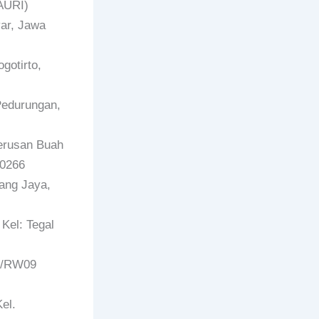
AURI)
ar, Jawa
gotirto,
Pedurungan,
Terusan Buah
40266
ang Jaya,
Kel: Tegal
02/RW09
el.