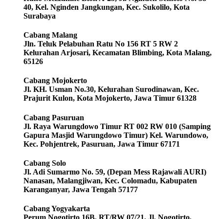
40, Kel. Nginden Jangkungan, Kec. Sukolilo, Kota
Surabaya
Cabang Malang
Jln. Teluk Pelabuhan Ratu No 156 RT 5 RW 2
Kelurahan Arjosari, Kecamatan Blimbing, Kota Malang,
65126
Cabang Mojokerto
Jl. KH. Usman No.30, Kelurahan Surodinawan, Kec.
Prajurit Kulon, Kota Mojokerto, Jawa Timur 61328
Cabang Pasuruan
Jl. Raya Warungdowo Timur RT 002 RW 010 (Samping
Gapura Masjid Warungdowo Timur) Kel. Warundowo,
Kec. Pohjentrek, Pasuruan, Jawa Timur 67171
Cabang Solo
Jl. Adi Sumarmo No. 59, (Depan Mess Rajawali AURI)
Nanasan, Malangjiwan, Kec. Colomadu, Kabupaten
Karanganyar, Jawa Tengah 57177
Cabang Yogyakarta
Perum Nogotirto 16B, RT/RW 07/21, Jl. Nogotirto,