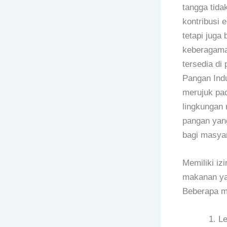
tangga tid
kontribusi 
tetapi juga
keberagama
tersedia di
Pangan Ind
merujuk pad
lingkungan 
pangan yan
bagi masya
Memiliki iz
makanan yan
Beberapa ma
Le