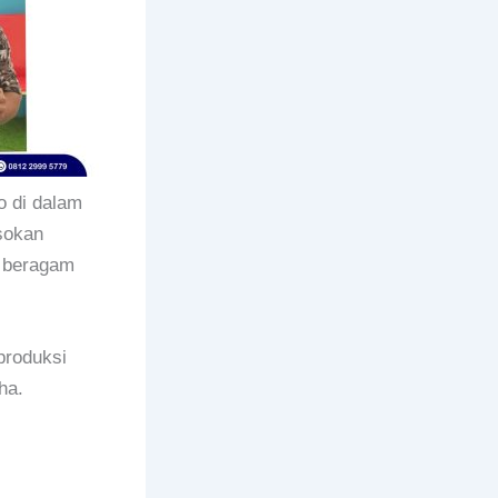
o di dalam
sokan
g beragam
produksi
ha.