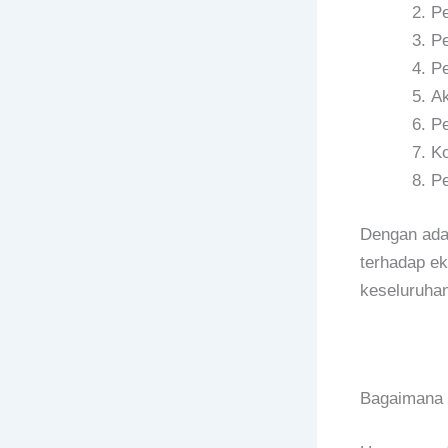
Pe
Pe
P
Ak
Pe
Ko
P
Dengan adan
terhadap e
keseluruhan
Bagaimana 