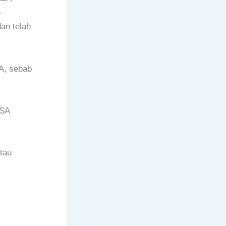
n
an telah
A, sebab
ASA
tau