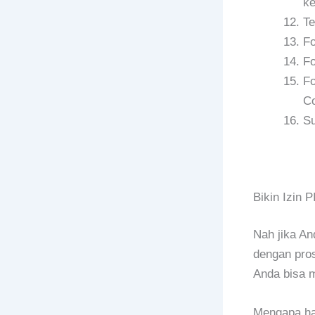
ke
Te
Fo
Fo
Fo
Co
Su
Bikin Izin
Nah jika An
dengan pro
Anda bisa 
Mengapa ha