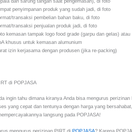
pala dan sarung tangan saat pengemasan), di foto
mpat penyimpanan produk yang sudah jadi, di foto
rmat/transaksi pembelian bahan baku, di foto
rmat/transaksi penjualan produk jadi, di foto
to kemasan tampak logo food grade (garpu dan gelas) atau s
A khusus untuk kemasan alumunium
rat izin kerjasama dengan produsen (jika re-packing)
 PIRT di POPJASA
da ingin tahu dimana kiranya Anda bisa mengurus perizinan
ses yang cepat dan tentunya dengan harga yang bersahabat
mempercayakannya langsung pada POPJASA!
rus mengurus perizinan PIRT di
POPJASA
? Karena POPJ