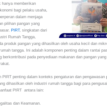
ak hanya memberikan
ekonomi bagi pelaku usaha,
 berperan dalam menjaga
n pilihan pangan yang
 pasar.
PIRT
, singkatan dari
ustri Rumah Tangga,
a produk pangan yang dihasilkan oleh usaha kecil dan mikr
rumah tangga. Ini adalah komponen penting dalam rantai pa
g berkontribusi pada penyediaan makanan dan pangan yan
rakat.
in PIRT penting dalam konteks pengaturan dan pengawasan 
g dihasilkan oleh industri rumah tangga bagi para pengusa
nfaat PIRT antara lain:
galitas dan Keamanan.