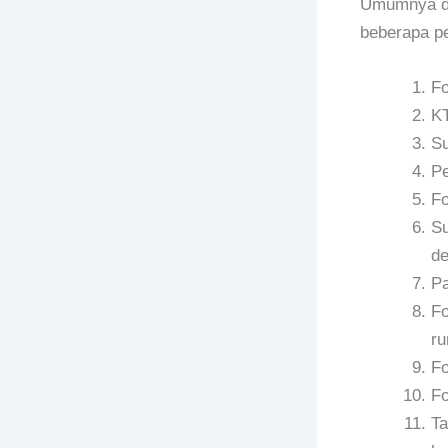
Umumnya da
beberapa pe
Fo
KT
Su
Pe
Fo
Su
de
Pa
Fo
r
Fo
Fo
Ta