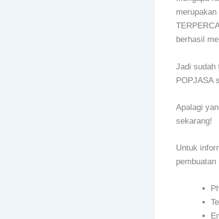
merupakan 
TERPERCAYA
berhasil mel
Jadi sudah 
POPJASA s
Apalagi ya
sekarang!
Untuk infor
pembuatan 
P
Te
Em