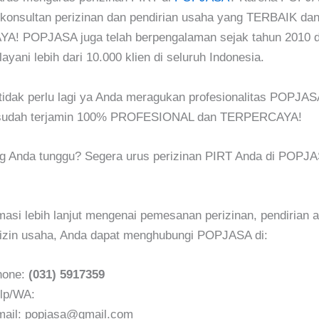
konsultan perizinan dan pendirian usaha yang TERBAIK da
! POPJASA juga telah berpengalaman sejak tahun 2010 d
ayani lebih dari 10.000 klien di seluruh Indonesia.
tidak perlu lagi ya Anda meragukan profesionalitas POPJAS
udah terjamin 100% PROFESIONAL dan TERPERCAYA!
ng Anda tunggu? Segera urus perizinan PIRT Anda di POPJ
masi lebih lanjut mengenai pemesanan perizinan, pendirian a
izin usaha, Anda dapat menghubungi POPJASA di:
hone:
(031) 5917359
lp/WA:
ail: popjasa@gmail.com