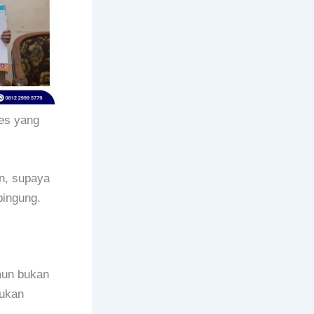
es yang
an, supaya
bingung.
mun bukan
lukan