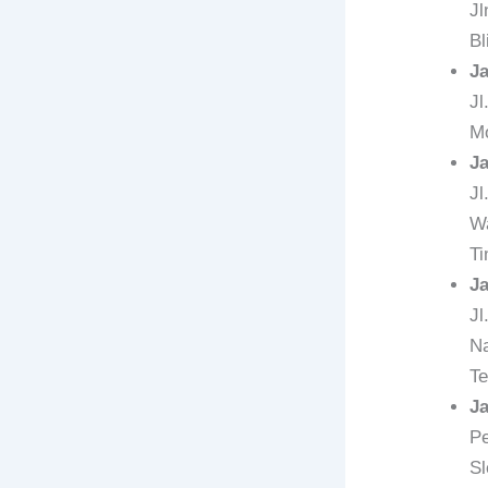
Jl
Bl
J
Jl
Mo
J
Jl
Wa
Ti
J
Jl
Na
Te
J
Pe
Sl