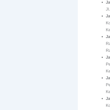
J
Jl
J
Ko
Ke
J
Ra
Ra
J
Pe
Ke
J
Pe
Ke
J
Ko