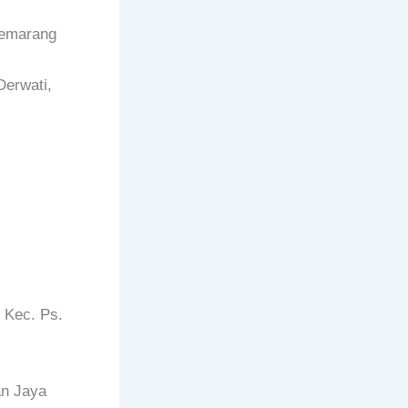
Semarang
Derwati,
 Kec. Ps.
an Jaya