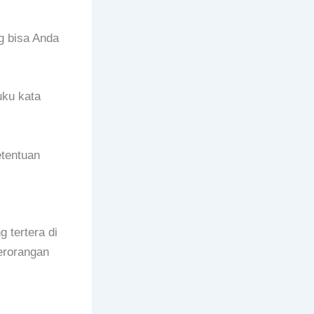
g bisa Anda
uku kata
etentuan
 tertera di
Perorangan