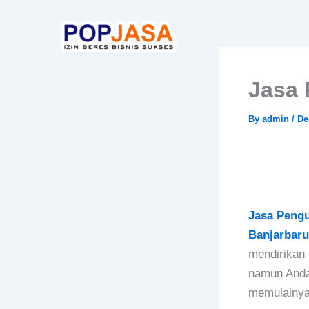
Skip
to
content
Jasa 
By
admin
/
De
Jasa Pengu
Banjarbar
mendirikan
namun Anda
memulainya?