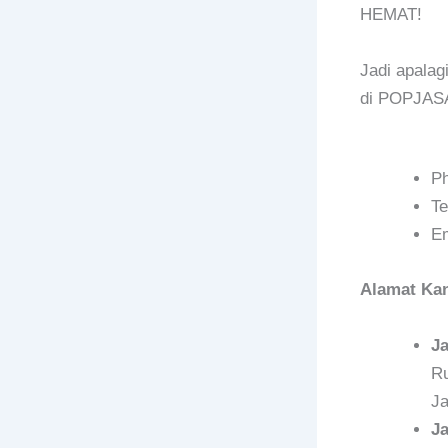
HEMAT!
Jadi apalag
di POPJASA
P
Te
E
Alamat Kan
J
Ru
Ja
J