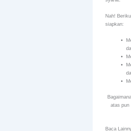
Nah! Beriku
siapkan:
Me
da
Me
Me
da
Me
Bagaimana?
atas pun 
Baca Lainn