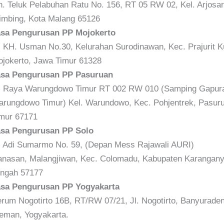
n. Teluk Pelabuhan Ratu No. 156, RT 05 RW 02, Kel. Arjosar
imbing, Kota Malang 65126
asa Pengurusan PP Mojokerto
. KH. Usman No.30, Kelurahan Surodinawan, Kec. Prajurit K
jokerto, Jawa Timur 61328
asa Pengurusan PP Pasuruan
. Raya Warungdowo Timur RT 002 RW 010 (Samping Gapura
rungdowo Timur) Kel. Warundowo, Kec. Pohjentrek, Pasur
mur 67171
asa Pengurusan PP Solo
. Adi Sumarmo No. 59, (Depan Mess Rajawali AURI)
nasan, Malangjiwan, Kec. Colomadu, Kabupaten Karangany
ngah 57177
asa Pengurusan PP Yogyakarta
rum Nogotirto 16B, RT/RW 07/21, Jl. Nogotirto, Banyurade
eman, Yogyakarta.