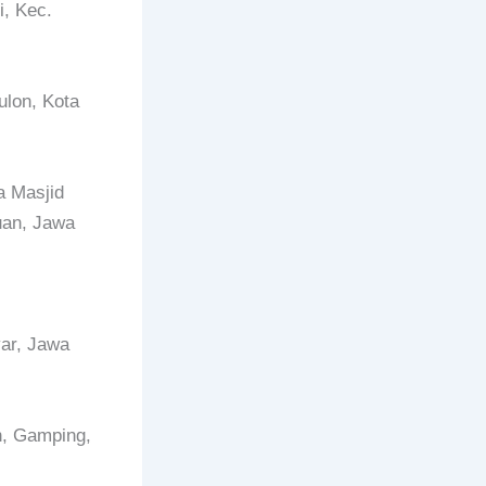
i, Kec.
ulon, Kota
 Masjid
uan, Jawa
ar, Jawa
n, Gamping,