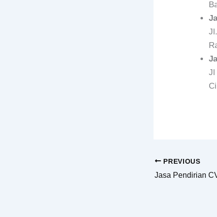
Ba
J
Jl
Ra
J
Jl
Ci
PREVIOUS