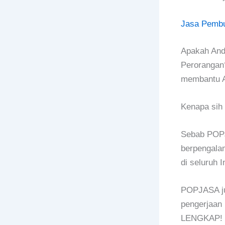
Jasa Pembu
Apakah Anda
Perorangan
membantu A
Kenapa sih
Sebab POPJ
berpengalam
di seluruh 
POPJASA ju
pengerjaan
LENGKAP! T