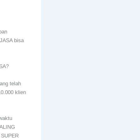
oan
PJASA bisa
ASA?
ang telah
0.000 klien
waktu
PALING
n SUPER