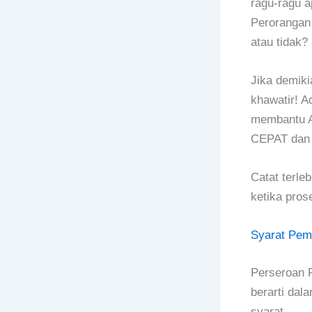
ragu-ragu 
Perorangan 
atau tidak?
Jika demiki
khawatir! 
membantu A
CEPAT dan
Catat terle
ketika pros
Syarat Pem
Perseroan 
berarti dal
syarat.