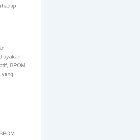
erhadap
an
ahayakan.
vatif, BPOM
k yang
n BPOM