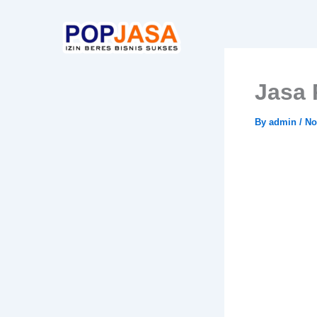
Skip
to
content
Jasa 
By
admin
/
No