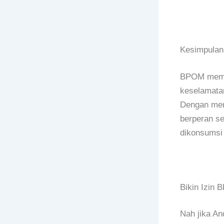
Kesimpulan
BPOM memil
keselamata
Dengan menj
berperan s
dikonsumsi
Bikin Izin
Nah jika An