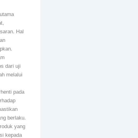
 utama
t,
saran. Hal
man
apkan.
am
 dari uji
ah melalui
henti pada
erhadap
mastikan
ng berlaku.
produk yang
si kepada