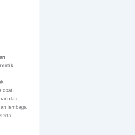
an
smetik
uk
 obat,
man dan
kan lembaga
serta