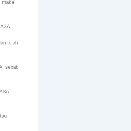
, maka
JASA
n
an telah
A, sebab
JASA
tau