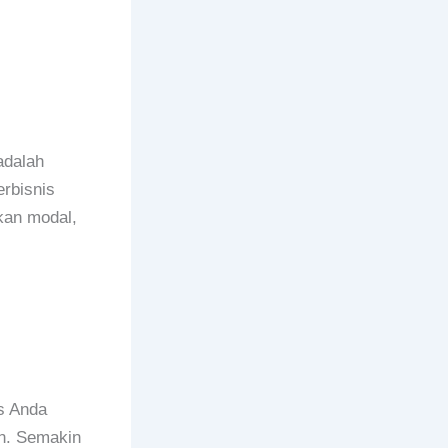
adalah
rbisnis
kan modal,
s Anda
an. Semakin