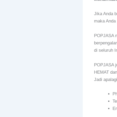
Jika Anda b
maka Anda 
POPJASA mer
berpengalam
di seluruh 
POPJASA ju
HEMAT dan 
Jadi apala
P
Te
E