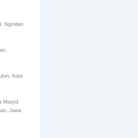
l. Nginden
ri,
ulon, Kota
 Masjid
uan, Jawa