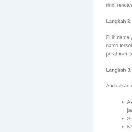
rinci renca
Langkah 2:
Pilih nama 
nama terseb
peraturan p
Langkah 3
Anda akan m
Ak
ja
Su
NP