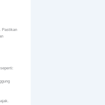
. Pastikan
an
seperti:
nggung
ajak.