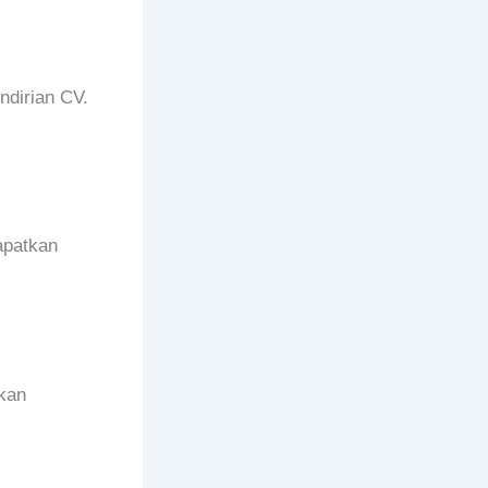
ndirian CV.
apatkan
ukan