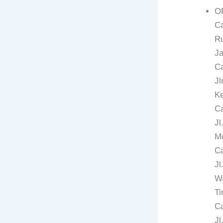
O
C
Ru
Ja
C
Jl
Ke
Ca
Jl
Mo
C
Jl
Wa
Ti
Ca
Jl