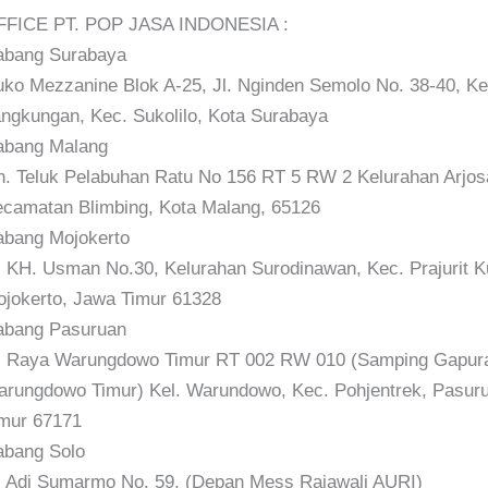
FFICE PT. POP JASA INDONESIA :
abang Surabaya
ko Mezzanine Blok A-25, Jl. Nginden Semolo No. 38-40, Ke
ngkungan, Kec. Sukolilo, Kota Surabaya
abang Malang
n. Teluk Pelabuhan Ratu No 156 RT 5 RW 2 Kelurahan Arjosa
camatan Blimbing, Kota Malang, 65126
bang Mojokerto
. KH. Usman No.30, Kelurahan Surodinawan, Kec. Prajurit K
jokerto, Jawa Timur 61328
abang Pasuruan
. Raya Warungdowo Timur RT 002 RW 010 (Samping Gapura
rungdowo Timur) Kel. Warundowo, Kec. Pohjentrek, Pasur
mur 67171
bang Solo
. Adi Sumarmo No. 59, (Depan Mess Rajawali AURI)