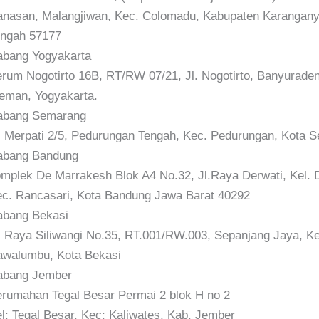
nasan, Malangjiwan, Kec. Colomadu, Kabupaten Karangany
ngah 57177
bang Yogyakarta
rum Nogotirto 16B, RT/RW 07/21, Jl. Nogotirto, Banyurade
eman, Yogyakarta.
abang Semarang
. Merpati 2/5, Pedurungan Tengah, Kec. Pedurungan, Kota 
abang Bandung
mplek De Marrakesh Blok A4 No.32, Jl.Raya Derwati, Kel. D
c. Rancasari, Kota Bandung Jawa Barat 40292
bang Bekasi
. Raya Siliwangi No.35, RT.001/RW.003, Sepanjang Jaya, Ke
walumbu, Kota Bekasi
abang Jember
rumahan Tegal Besar Permai 2 blok H no 2
l: Tegal Besar, Kec; Kaliwates, Kab. Jember