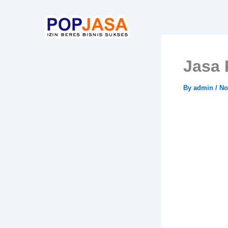
Skip
to
content
Jasa 
By
admin
/
No