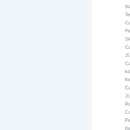
Na
Te
Ca
Pe
Sl
C
Jl
C
ko
Ke
Ca
Jl
Ra
C
Pe
Ke