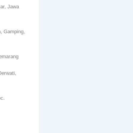
ar, Jawa
n, Gamping,
Semarang
erwati,
c.