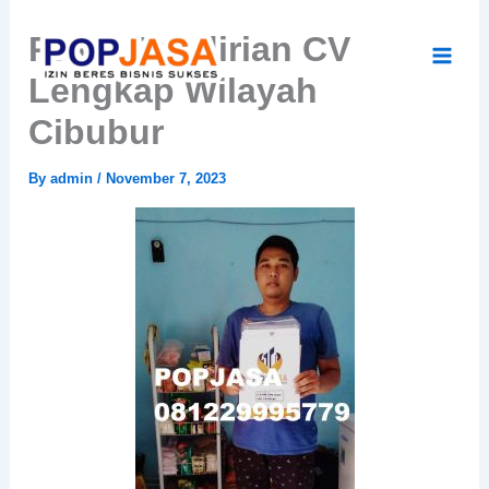
Skip
Paket Pendirian CV
to
content
Lengkap Wilayah
Cibubur
By
admin
/
November 7, 2023