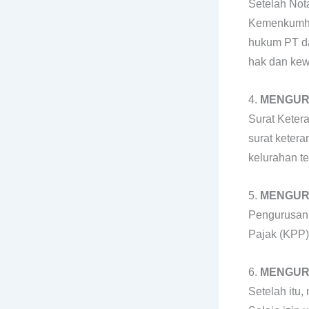
Setelah Not
Kemenkumha
hukum PT da
hak dan kew
4.
MENGUR
Surat Keter
surat ketera
kelurahan t
5.
MENGUR
Pengurusan 
Pajak (KPP)
6.
MENGURU
Setelah itu