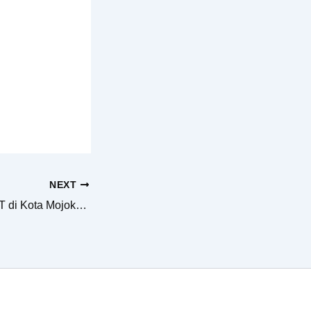
NEXT
Ingin Mendirikan PT di Kota Mojokerto Dengan Mudah? Persiapkan 6 Hal ini Ya!