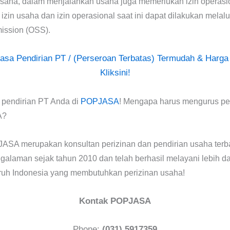
 usaha, dalam menjalankan usaha juga memerlukan izin operasi
zin usaha dan izin operasional saat ini dapat dilakukan melalu
ission (OSS).
asa Pendirian PT / (Perseroan Terbatas) Termudah & Harga
Kliksini!
 pendirian PT Anda di
POPJASA
! Mengapa harus mengurus pe
A?
SA merupakan konsultan perizinan dan pendirian usaha terb
galaman sejak tahun 2010 dan telah berhasil melayani lebih da
luruh Indonesia yang membutuhkan perizinan usaha!
Kontak POPJASA
Phone:
(031) 5917359