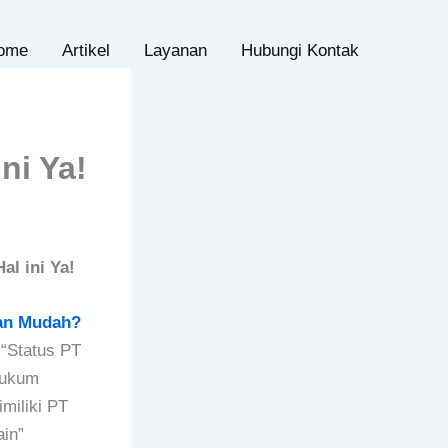
ome
Artikel
Layanan
Hubungi Kontak
ni Ya!
l ini Ya!
gan Mudah?
“Status PT
hukum
miliki PT
ain”