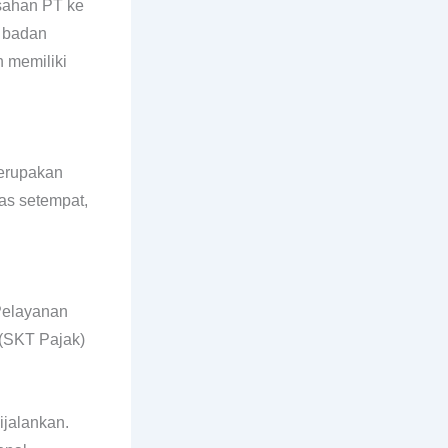
sahan PT ke
 badan
 memiliki
erupakan
as setempat,
Pelayanan
(SKT Pajak)
ijalankan.