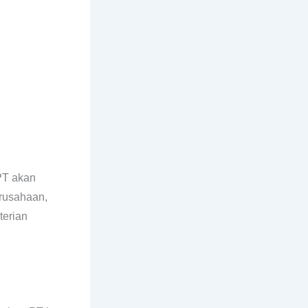
PT akan
erusahaan,
terian