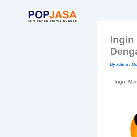
Skip
to
content
Ingin
Denga
By
admin
/
Oc
Ingin Me