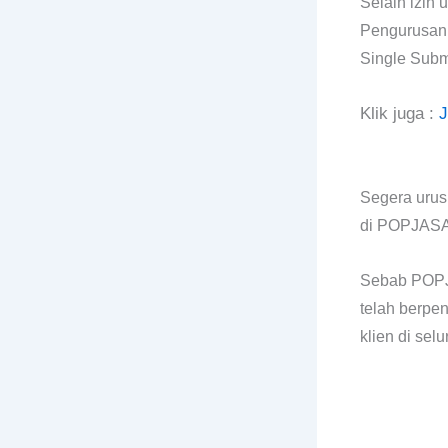
Selain izin
Pengurusan i
Single Subm
Klik juga :
J
Segera urus
di POPJAS
Sebab POPJA
telah berpen
klien di se