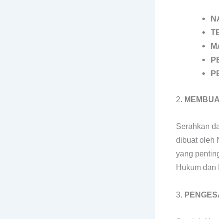
N
T
M
P
P
2.
MEMBUAT
Serahkan da
dibuat oleh 
yang pentin
Hukum dan 
3.
PENGES