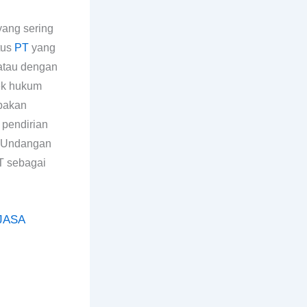
ang sering
tus
PT
yang
atau dengan
yek hukum
pakan
 pendirian
g-Undangan
T sebagai
PJASA