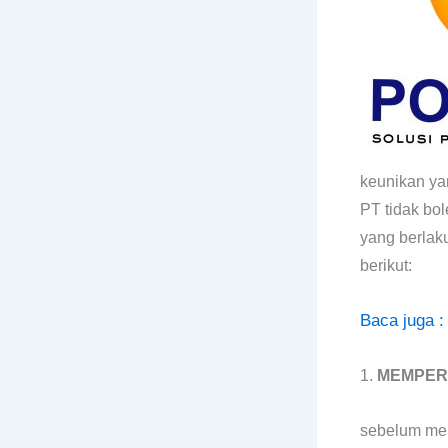
keunikan yan
PT tidak bo
yang berlak
berikut:
Baca juga 
1.
MEMPER
sebelum men