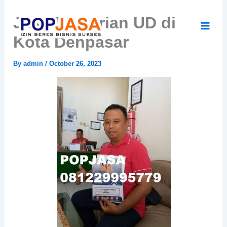
Skip
Jasa Pendirian UD di
to
content
Kota Denpasar
By
admin
/
October 26, 2023