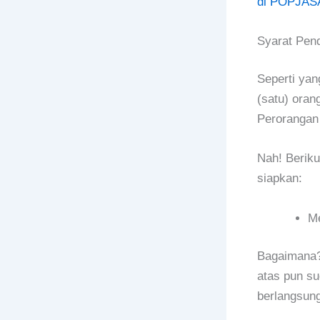
di POPJAS
Syarat Pen
Seperti yan
(satu) oran
Perorangan 
Nah! Beriku
siapkan:
Me
Bagaimana? 
atas pun su
berlangsung