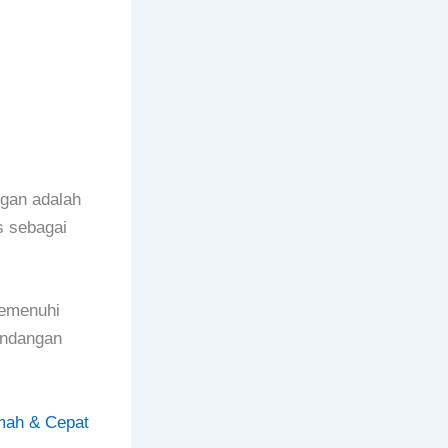
gan adalah
s sebagai
memenuhi
undangan
ah & Cepat