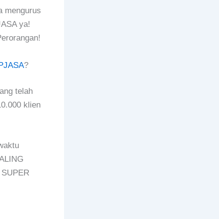
rta mengurus
JASA ya!
erorangan!
PJASA
?
ang telah
0.000 klien
waktu
PALING
n SUPER