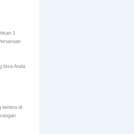
uhkan 1
Perseroan
g bisa Anda
tertera di
orangan