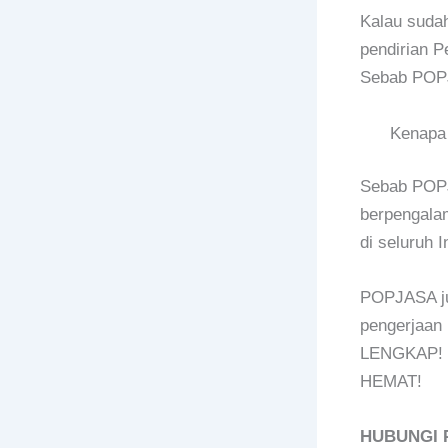
Kalau sudah
pendirian P
Sebab POPJ
Kenapa 
Sebab POPJ
berpengalam
di seluruh 
POPJASA ju
pengerjaan
LENGKAP! T
HEMAT!
HUBUNGI 