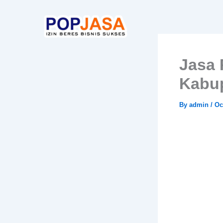
Skip
to
content
Jasa 
Kabu
By
admin
/
Oc