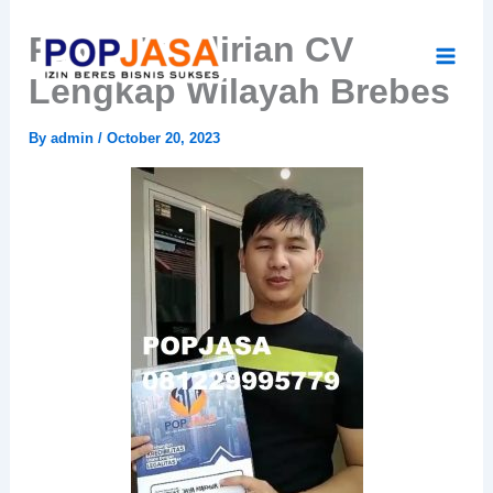
Skip
Paket Pendirian CV
to
content
Lengkap Wilayah Brebes
By
admin
/
October 20, 2023