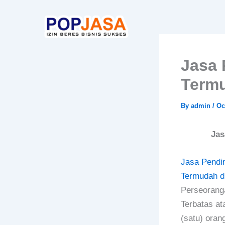
Skip
to
content
Jasa 
Termu
By
admin
/
Oc
Jas
Jasa Pendi
Termudah d
Perseorang
Terbatas at
(satu) oran