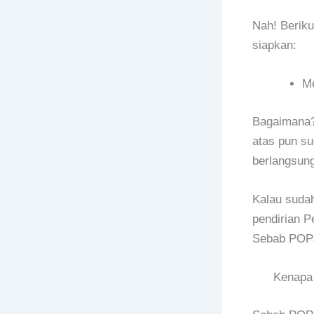
Nah! Beriku
siapkan:
Me
Bagaimana? 
atas pun su
berlangsung
Kalau sudah
pendirian P
Sebab POPJ
Kenapa 