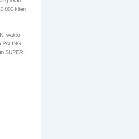
ang telah
0.000 klien
K, waktu
in PALING
pun SUPER