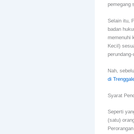
pemegang s
Selain itu,
badan huku
memenuhi k
Kecil) sesu
perundang-
Nah, sebelu
di Trenggal
Syarat Pen
Seperti yan
(satu) oran
Perorangan 