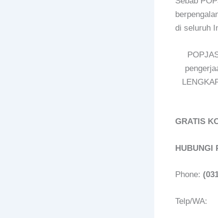
Sebab POPJ
berpengalam
di seluruh 
POPJASA
pengerja
LENGKAP!
GRATIS KO
HUBUNGI 
Phone:
(03
Telp/WA: