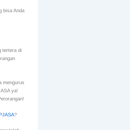
g bisa Anda
tertera di
orangan
rta mengurus
JASA ya!
erorangan!
PJASA
?