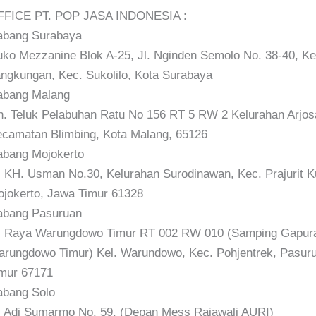
FFICE PT. POP JASA INDONESIA :
abang Surabaya
ko Mezzanine Blok A-25, Jl. Nginden Semolo No. 38-40, Ke
ngkungan, Kec. Sukolilo, Kota Surabaya
abang Malang
n. Teluk Pelabuhan Ratu No 156 RT 5 RW 2 Kelurahan Arjosa
camatan Blimbing, Kota Malang, 65126
bang Mojokerto
. KH. Usman No.30, Kelurahan Surodinawan, Kec. Prajurit K
jokerto, Jawa Timur 61328
abang Pasuruan
. Raya Warungdowo Timur RT 002 RW 010 (Samping Gapura
rungdowo Timur) Kel. Warundowo, Kec. Pohjentrek, Pasur
mur 67171
bang Solo
. Adi Sumarmo No. 59, (Depan Mess Rajawali AURI)