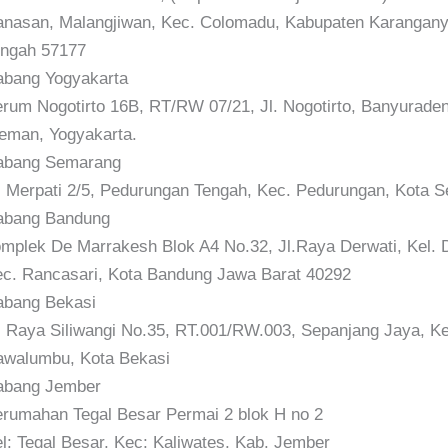
nasan, Malangjiwan, Kec. Colomadu, Kabupaten Karangany
ngah 57177
bang Yogyakarta
rum Nogotirto 16B, RT/RW 07/21, Jl. Nogotirto, Banyurade
eman, Yogyakarta.
abang Semarang
. Merpati 2/5, Pedurungan Tengah, Kec. Pedurungan, Kota 
abang Bandung
mplek De Marrakesh Blok A4 No.32, Jl.Raya Derwati, Kel. D
c. Rancasari, Kota Bandung Jawa Barat 40292
bang Bekasi
. Raya Siliwangi No.35, RT.001/RW.003, Sepanjang Jaya, Ke
walumbu, Kota Bekasi
abang Jember
rumahan Tegal Besar Permai 2 blok H no 2
l: Tegal Besar, Kec; Kaliwates, Kab. Jember