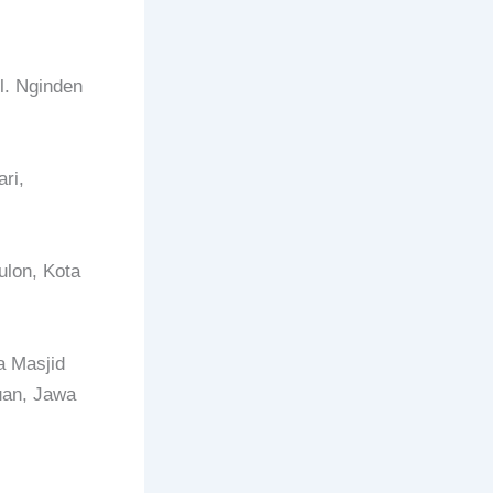
l. Nginden
ri,
ulon, Kota
 Masjid
uan, Jawa