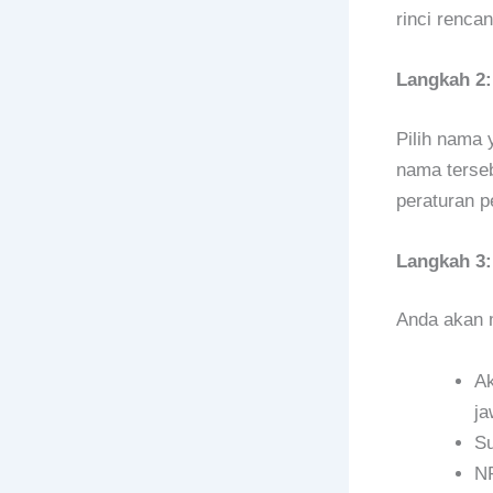
rinci renca
Langkah 2:
Pilih nama 
nama terseb
peraturan p
Langkah 3
Anda akan m
Ak
ja
Su
NP