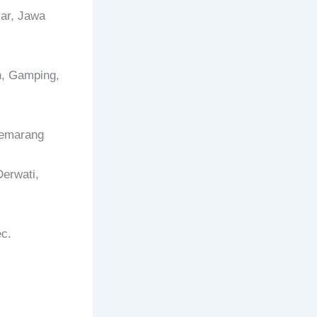
ar, Jawa
n, Gamping,
Semarang
erwati,
c.