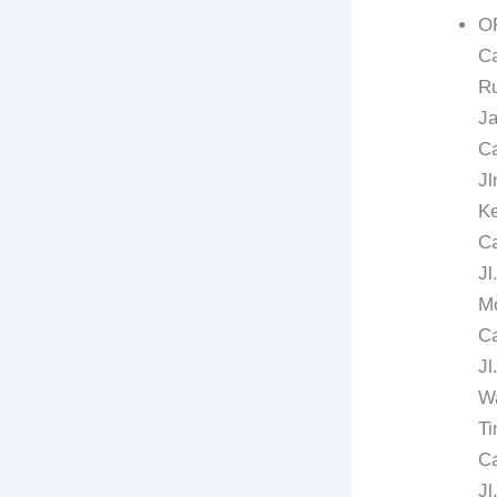
O
C
Ru
Ja
C
Jl
Ke
Ca
Jl
Mo
C
Jl
Wa
Ti
Ca
Jl