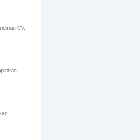
ndirian CV.
apatkan
ukan