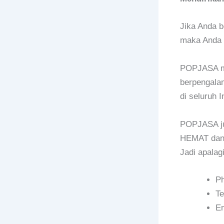
Jika Anda b
maka Anda 
POPJASA mer
berpengalam
di seluruh 
POPJASA ju
HEMAT dan 
Jadi apala
P
Te
E