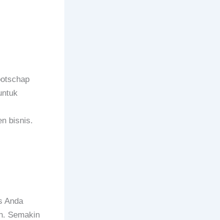
ootschap
untuk
n bisnis.
s Anda
an. Semakin