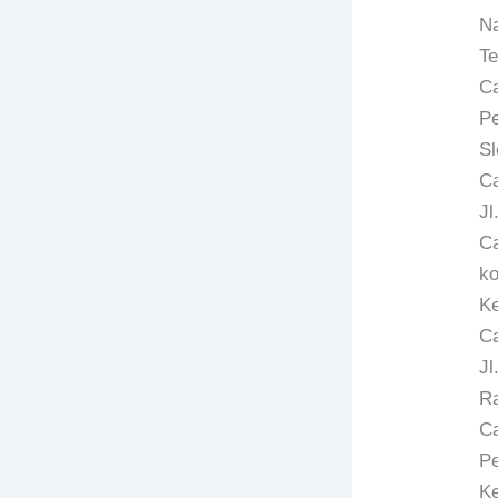
Na
Te
Ca
Pe
Sl
C
Jl
C
ko
Ke
Ca
Jl
Ra
C
Pe
Ke