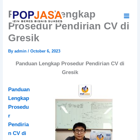
Skip
Panduan Lengkap
to
content
Prosedur Pendirian CV di
Gresik
By
admin
/
October 6, 2023
Panduan Lengkap Prosedur Pendirian CV di
Gresik
Panduan
Lengkap
Prosedu
r
Pendiria
n CV di