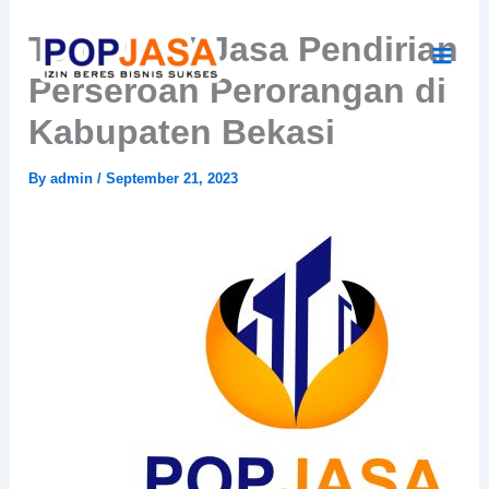
Skip
Termurah! Jasa Pendirian
to
content
Perseroan Perorangan di
Kabupaten Bekasi
By
admin
/
September 21, 2023