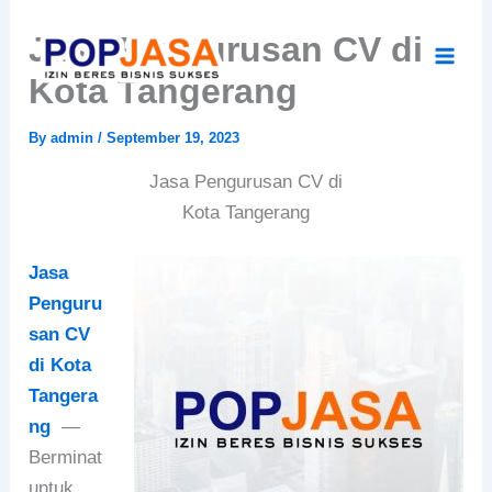
Skip
Jasa Pengurusan CV di
to
content
Kota Tangerang
By
admin
/
September 19, 2023
Jasa Pengurusan CV di
Kota Tangerang
Jasa
Penguru
san CV
di Kota
Tangera
ng
—
Berminat
untuk