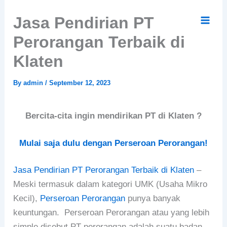
Skip
Jasa Pendirian PT
to
content
Perorangan Terbaik di
Klaten
By
admin
/
September 12, 2023
Bercita-cita ingin mendirikan PT di Klaten ?
Mulai saja dulu dengan Perseroan Perorangan!
Jasa Pendirian PT Perorangan Terbaik di Klaten
–
Meski termasuk dalam kategori UMK (Usaha Mikro
Kecil),
Perseroan Perorangan
punya banyak
keuntungan.
Perseroan Perorangan atau yang lebih
simple disebut PT perorangan adalah suatu
badan