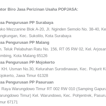
tor Biro Jasa Perizinan Usaha POPJASA:
asa Pengurusan PP Surabaya
ko Mezzanine Blok A-20, Jl. Nginden Semolo No. 38-40, Ke
ngkungan, Kec. Sukolilo, Kota Surabaya
asa Pengurusan PP Malang
n. Teluk Pelabuhan Ratu No. 156, RT 05 RW 02, Kel. Arjosar
imbing, Kota Malang 65126
asa Pengurusan PP Mojokerto
. KH. Usman No.30, Kelurahan Surodinawan, Kec. Prajurit K
jokerto, Jawa Timur 61328
asa Pengurusan PP Pasuruan
. Raya Warungdowo Timur RT 002 RW 010 (Samping Gapura
rungdowo Timur) Kel. Warundowo, Kec. Pohjentrek, Pasur
mur 67171