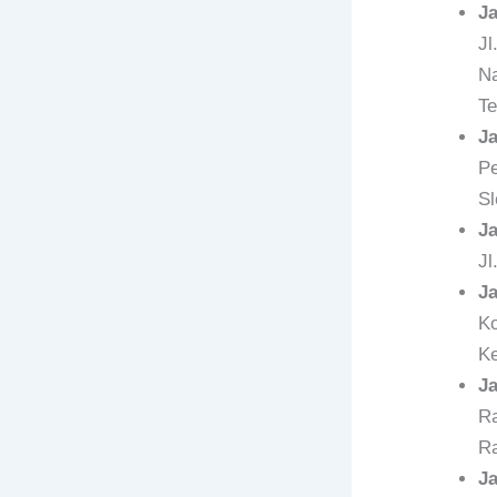
J
Jl
Na
Te
J
Pe
Sl
J
Jl
J
Ko
Ke
J
Ra
Ra
J