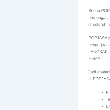
Sebab POPJ
berpengalam
di seluruh 
POPJASA ju
pengerjaan
LENGKAP! T
HEMAT!
Jadi apalag
di POPJASA
P
Te
E