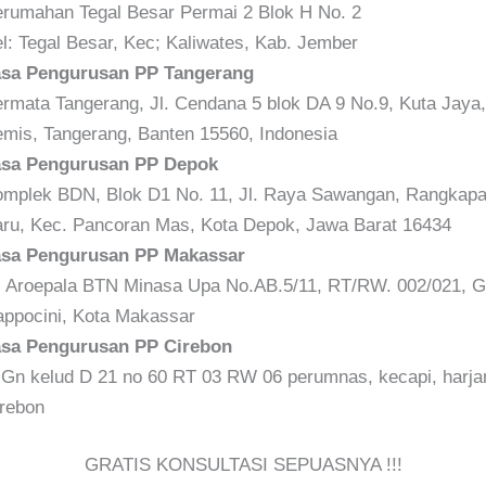
rumahan Tegal Besar Permai 2 Blok H No. 2
l: Tegal Besar, Kec; Kaliwates, Kab. Jember
asa Pengurusan PP Tangerang
rmata Tangerang, Jl. Cendana 5 blok DA 9 No.9, Kuta Jaya,
mis, Tangerang, Banten 15560, Indonesia
asa Pengurusan PP Depok
mplek BDN, Blok D1 No. 11, Jl. Raya Sawangan, Rangkap
ru, Kec. Pancoran Mas, Kota Depok, Jawa Barat 16434
asa Pengurusan PP Makassar
. Aroepala BTN Minasa Upa No.AB.5/11, RT/RW. 002/021, Gn
ppocini, Kota Makassar
asa Pengurusan PP Cirebon
 Gn kelud D 21 no 60 RT 03 RW 06 perumnas, kecapi, harja
rebon
GRATIS KONSULTASI SEPUASNYA !!!