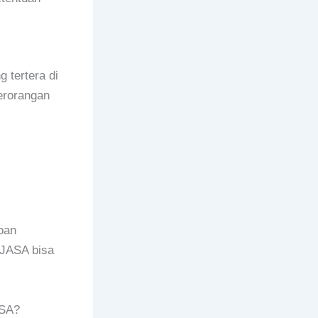
 tertera di
Perorangan
oan
PJASA bisa
ASA?