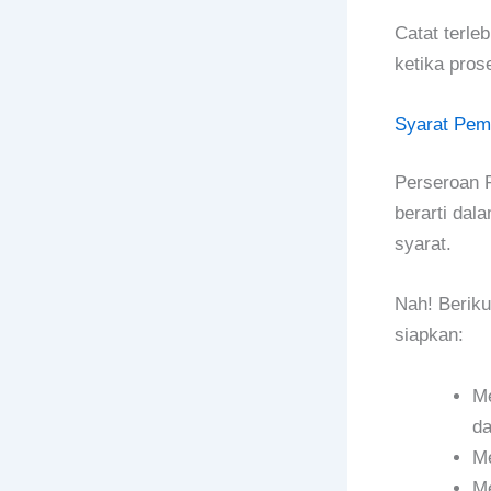
Catat terle
ketika pros
Syarat Pem
Perseroan 
berarti dal
syarat.
Nah! Beriku
siapkan:
Me
da
Me
Me