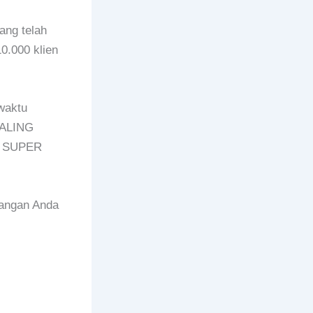
ang telah
0.000 klien
waktu
PALING
n SUPER
rangan Anda