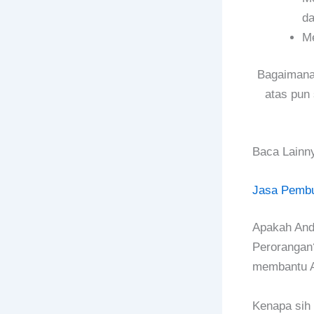
da
Me
Bagaimana?
atas pun 
Baca Lainn
Jasa Pembu
Apakah Anda
Perorangan
membantu A
Kenapa sih