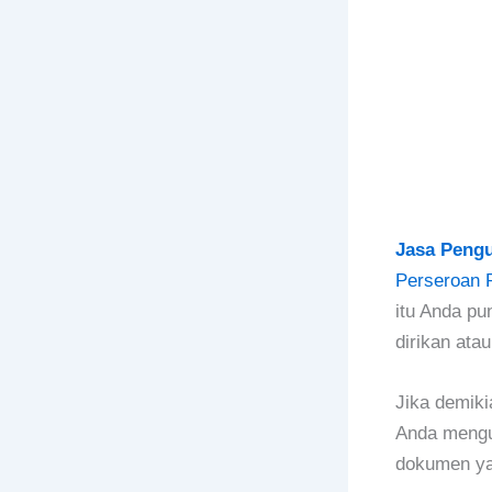
Jasa Peng
Perseroan 
itu Anda pu
dirikan atau
Jika demik
Anda mengu
dokumen y