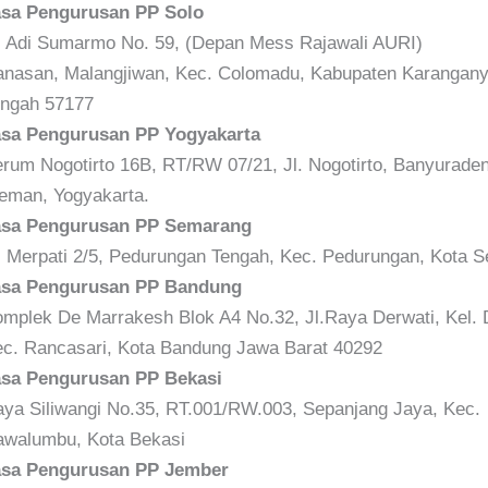
asa Pengurusan PP Solo
. Adi Sumarmo No. 59, (Depan Mess Rajawali AURI)
nasan, Malangjiwan, Kec. Colomadu, Kabupaten Karangany
ngah 57177
asa Pengurusan PP Yogyakarta
rum Nogotirto 16B, RT/RW 07/21, Jl. Nogotirto, Banyurade
eman, Yogyakarta.
asa Pengurusan PP Semarang
. Merpati 2/5, Pedurungan Tengah, Kec. Pedurungan, Kota 
asa Pengurusan PP Bandung
mplek De Marrakesh Blok A4 No.32, Jl.Raya Derwati, Kel. 
c. Rancasari, Kota Bandung Jawa Barat 40292
asa Pengurusan PP Bekasi
ya Siliwangi No.35, RT.001/RW.003, Sepanjang Jaya, Kec.
walumbu, Kota Bekasi
asa Pengurusan PP Jember