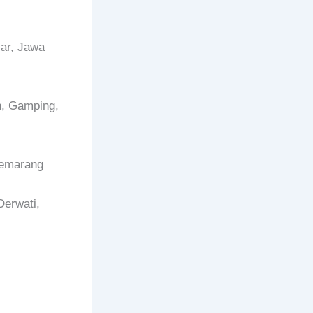
ar, Jawa
n, Gamping,
Semarang
Derwati,