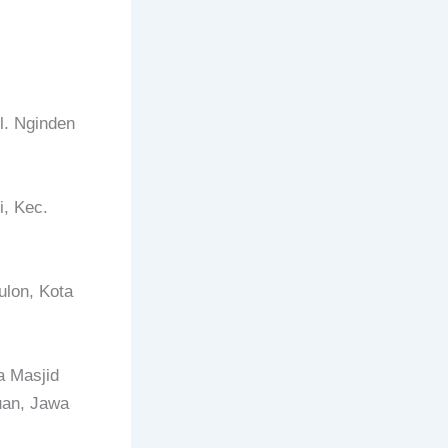
l. Nginden
i, Kec.
ulon, Kota
 Masjid
uan, Jawa