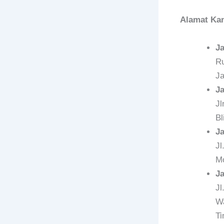
Alamat Kan
J
Ru
Ja
J
Jl
Bl
J
Jl
Mo
J
Jl
Wa
Ti