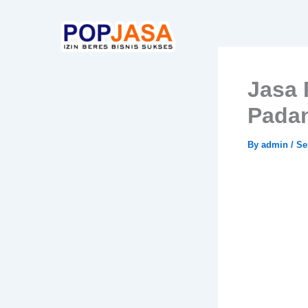
Skip
to
content
Jasa 
Pada
By
admin
/
Se