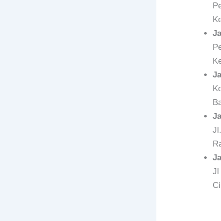
Pe
Ke
J
Pe
Ke
J
Ko
Ba
J
Jl
Ra
J
Jl
Ci