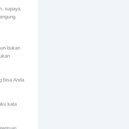
an, supaya
bingung.
mun bukan
lukan
g bisa Anda
uku kata
etentuan