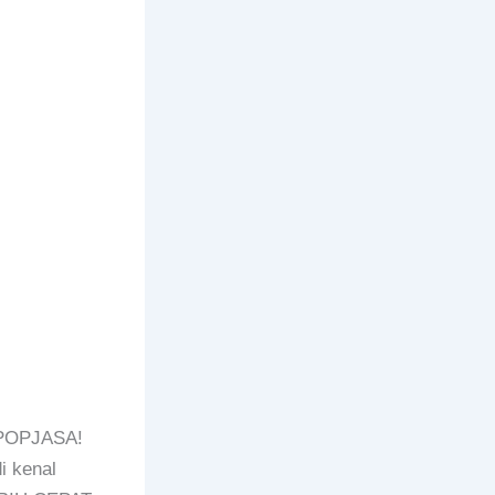
i POPJASA!
i kenal