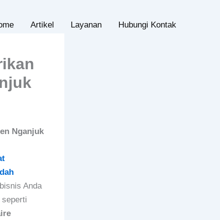
ome
Artikel
Layanan
Hubungi Kontak
rikan
njuk
ten Nganjuk
at
udah
 bisnis Anda
seperti
ire