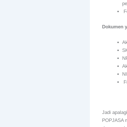
pe
Fo
Dokumen ya
Ak
S
N
A
N
F
Jadi apalag
POPJASA mer