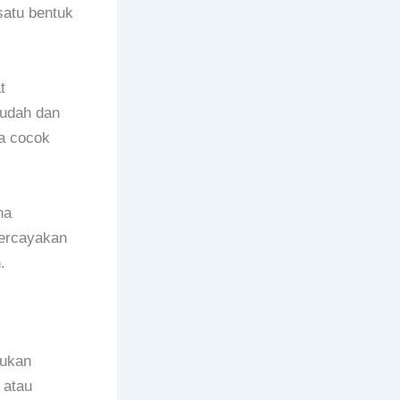
satu bentuk
t
mudah dan
a cocok
ha
percayakan
.
bukan
 atau