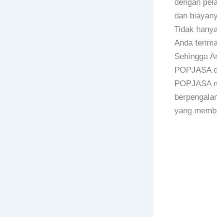
dengan pel
dan biayan
Tidak hany
Anda terim
Sehingga An
POPJASA da
POPJASA mer
berpengalam
yang membut