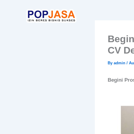
Skip
to
content
Begin
CV D
By
admin
/
Au
Begini Pro