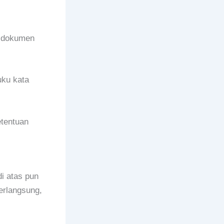
a dokumen
uku kata
etentuan
i atas pun
erlangsung,