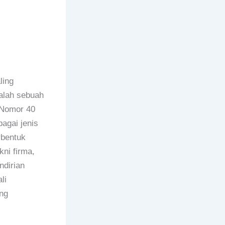
ling
lah sebuah
 Nomor 40
agai jenis
rbentuk
ni firma,
ndirian
li
ng