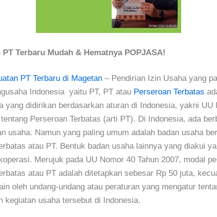
 PT Terbaru Mudah & Hematnya POPJASA!
atan PT Terbaru di Magetan
– Pendirian Izin Usaha yang pa
ngusaha Indonesia yaitu PT, PT atau
Perseroan Terbatas
ada
 yang didirikan berdasarkan aturan di Indonesia, yakni UU
tentang Perseroan Terbatas (arti PT). Di Indonesia, ada berb
an usaha. Namun yang paling umum adalah badan usaha be
erbatas atau PT. Bentuk badan usaha lainnya yang diakui yak
koperasi. Merujuk pada UU Nomor 40 Tahun 2007, modal pe
erbatas atau PT adalah ditetapkan sebesar Rp 50 juta, kecua
lain oleh undang-undang atau peraturan yang mengatur tenta
 kegiatan usaha tersebut di Indonesia.