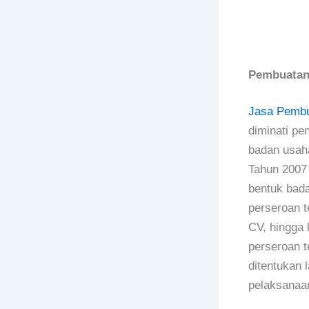
Pembuatan
Jasa Pembu
diminati pe
badan usaha
Tahun 2007 
bentuk bad
perseroan t
CV, hingga 
perseroan t
ditentukan 
pelaksanaan