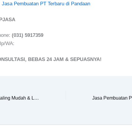
!
Jasa Pembuatan PT Terbaru di Pandaan
OPJASA
hone:
(031) 5917359
lp/WA:
ONSULTASI, BEBAS 24 JAM & SEPUASNYA!
Pengurusan CV Paling Mudah & Lengkap Trenggalek