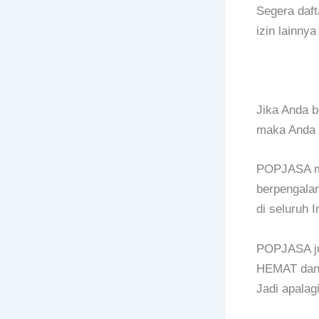
Segera daft
izin lainn
Jika Anda b
maka Anda 
POPJASA mer
berpengalam
di seluruh 
POPJASA ju
HEMAT dan 
Jadi apalag