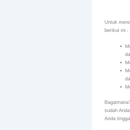
Untuk mend
berikut ini :
Me
da
Me
Me
da
Me
Bagaimana? 
sudah Anda 
Anda tingga