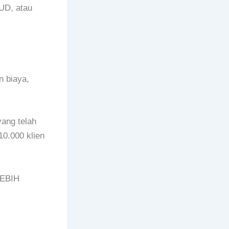
UD, atau
n biaya,
ang telah
10.000 klien
LEBIH