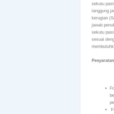
sekutu pasi
tanggung jaw
kerugian (S
jawab penuh
sekutu pasi
sesuai deng
membutuhka
Pesyaratan
Fo
be
pe
Fo