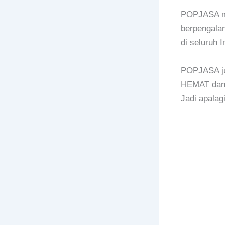
POPJASA mer
berpengalam
di seluruh 
POPJASA ju
HEMAT dan 
Jadi apala