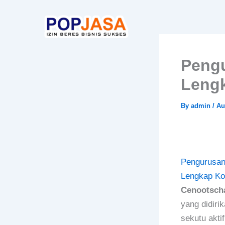
Skip
to
content
Pengu
Lengk
By
admin
/
Au
Pengurusan
Lengkap Kot
Cenootsch
yang didirik
sekutu akti