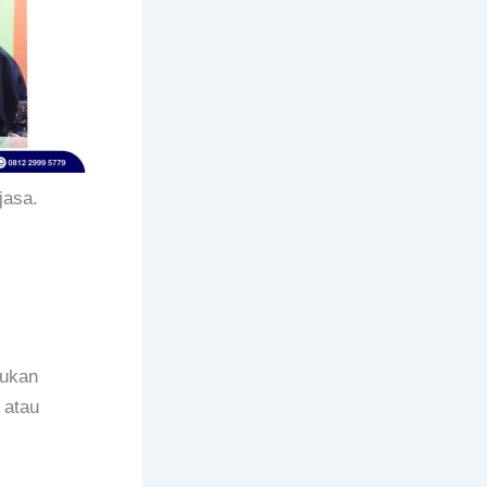
jasa.
bukan
 atau