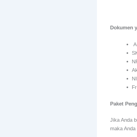
Dokumen ya
Ak
S
N
A
N
F
Paket Pen
Jika Anda b
maka Anda 