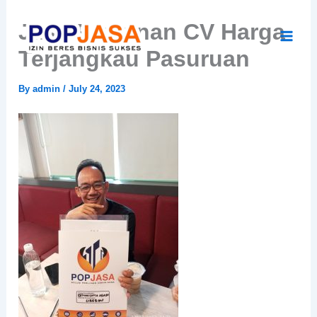
Skip
Jasa Perizinan CV Harga
to
content
Terjangkau Pasuruan
By
admin
/
July 24, 2023