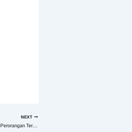
NEXT
Jasa Pendirian PT Perorangan Terbaik di Mojokerto