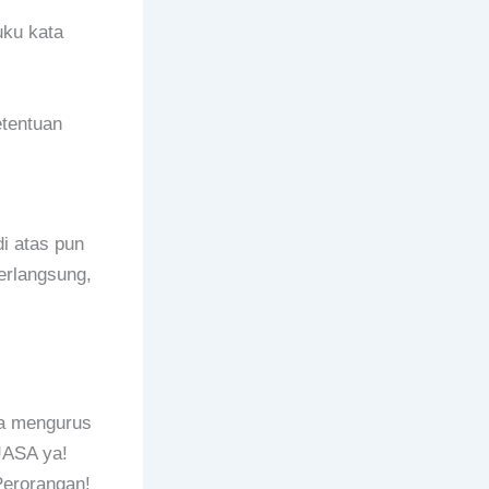
uku kata
etentuan
i atas pun
erlangsung,
rta mengurus
JASA ya!
erorangan!