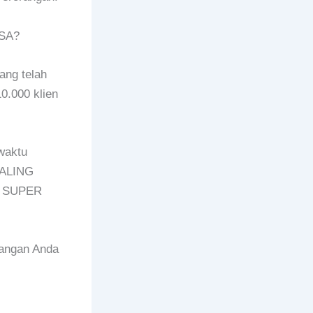
ASA?
ang telah
0.000 klien
waktu
PALING
n SUPER
rangan Anda