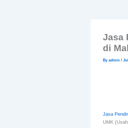
Skip
to
content
Jasa 
di Ma
By
admin
/
Ju
Jasa Pendir
UMK (Usaha