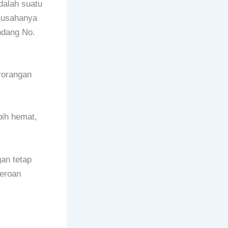
dalah suatu
a usahanya
ndang No.
erorangan
bih hemat,
gan tetap
seroan