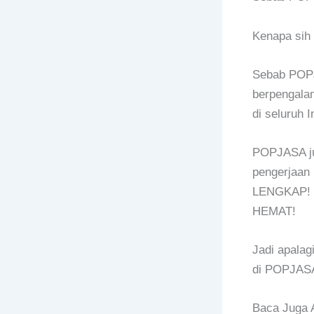
Kenapa sih
Sebab POPJ
berpengalam
di seluruh 
POPJASA ju
pengerjaan
LENGKAP! T
HEMAT!
Jadi apalag
di POPJASA
Baca Juga A