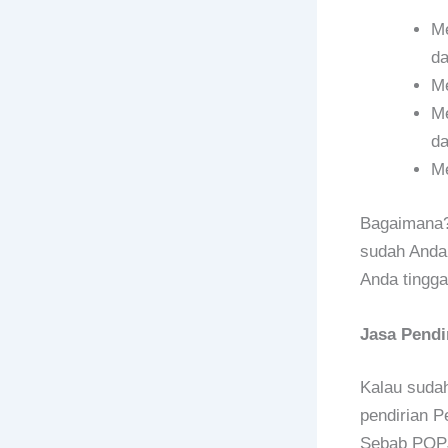
Me
da
Me
Me
da
Me
Bagaimana? 
sudah Anda 
Anda tingga
Jasa Pendi
Kalau sudah
pendirian P
Sebab POPJ